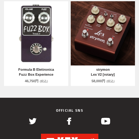
Formula B Elettronica
strymon
Fuzz Box Experience
Lex V2 [rotary]
46,750円
58,000円
(税込)
(税込)
OFFICIAL SNS