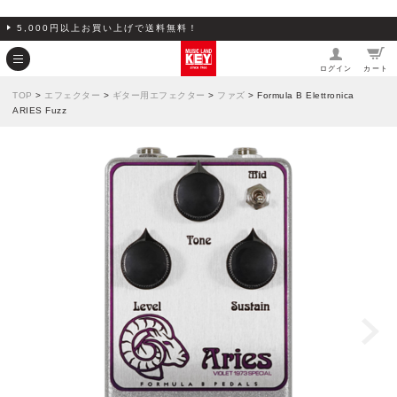
5,000円以上お買い上げで送料無料！
ログイン
カート
TOP
>
エフェクター
>
ギター用エフェクター
>
ファズ
> Formula B Elettronica
ARIES Fuzz