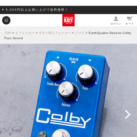
5,000円以上お買い上げで送料無料！
ログイン
カート
TOP
>
エフェクター
>
ギター用エフェクター
>
ファズ
> EarthQuaker Devices Colby
Fuzz Sound