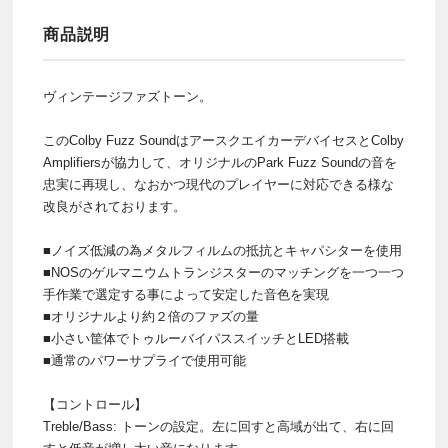
商品説明
ヴィンテージファズトーン。
このColby Fuzz SoundはアースクエイカーデバイセスとColby
Amplifiersが協力して、オリジナルのPark Fuzz Soundの音を
忠実に再現し、なおかつ現代のプレイヤーに対応できる様な
改良がされております。
■ノイズ低減の為メタルフィルムの抵抗とキャパシターを使用
■NOSのゲルマニウムトランジスターのマッチングを一つ一つ
手作業で選定する事によって安定した音色を実現
■オリジナルより約２倍のファズの量
■小さい筐体でトゥルーバイパススイッチとLED搭載
■通常のパワーサプライで使用可能
【コントロール】
Treble/Bass: トーンの設定。左に回すと高域が出て、右に回