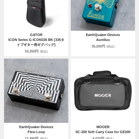
GATOR
EarthQuaker Devices
ICON Series G-ICON335 BK [335タ
Aurelius
イプギター用ギグバッグ]
35,200円
(税込)
53,350円
(税込)
EarthQuaker Devices
MOOER
Flexi Loop
SC-200 Soft Carry Case for GE200
17,490円
4,070円
(税込)
(税込)