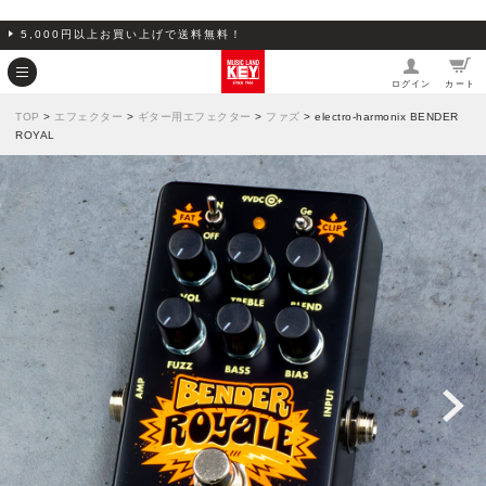
5,000円以上お買い上げで送料無料！
ログイン
カート
TOP
>
エフェクター
>
ギター用エフェクター
>
ファズ
> electro-harmonix BENDER
ROYAL