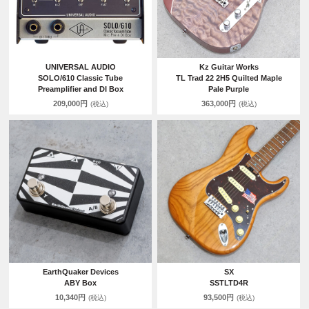
UNIVERSAL AUDIO
Kz Guitar Works
SOLO/610 Classic Tube
TL Trad 22 2H5 Quilted Maple
Preamplifier and DI Box
Pale Purple
209,000円
363,000円
(税込)
(税込)
EarthQuaker Devices
SX
ABY Box
SSTLTD4R
10,340円
93,500円
(税込)
(税込)