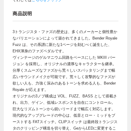
商品説明
3トランジスタ・ファズの歴史は、多くのメーカーと個性豊か
なバリエーションによって築かれてきました。Bender Royale
Fuzz は、その系譜に新たな1ページを刻むべく誕生した、
EHX渾身のファズペダルです。
ヴィンテージのゲルマニウム回路をベースにした MKIII バー
ジョン を採用し、オリジナルの濃厚なキャラクターを継承。
分厚くスムーズなファズから荒々しいスパッタリングまで幅
広いサウンドメイクが可能です。荒々しく攻撃的なファズが
欲しい人も、力強く深みのあるトーンを求める人も、Bender
Royale が応えます。
オリジナルの3ノブ構成は VOL、FUZZ、BASS として搭載さ
れ、出力、ゲイン、低域レスポンスを自在にコントロール。
巨大なリズムトーンから鋭いリードまで幅広く対応します。
現代的なアップグレードの中心は、低音とロー・ミッドをブ
ーストする FATスイッチ。CLIPスイッチ は最終段トランジス
タのクリッピング構造を切り替え、GeからLEDに変更するこ