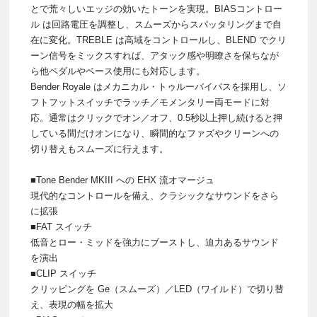
とで荒々しいエッジの効いたトーンを実現。BIASコントロー
ル は回路電圧を調整し、スムーズからスパッタリングまで自
在に変化。TREBLE は高域をコントロールし、BLEND でクリ
ーン信号をミックスすれば、アタック感や明瞭さを保ちなが
ら他ペダルやベース使用にも対応します。
Bender Royale はメカニカル・トゥルーバイパスを採用し、ソ
フトフットスイッチでラッチ／モメンタリー両モードに対
応。通常はクリックでオン／オフ、0.5秒以上押し続けると押
している間だけオンになり、瞬間的なファズやクリーンへの
切り替えもスムーズに行えます。
■Tone Bender MKIII への EHX 流オマージュ
現代的なコントロールを備え、クラシックなサウンドをさら
に拡張
■FAT スイッチ
低音とロー・ミッドを強力にブーストし、迫力あるサウンド
を演出
■CLIP スイッチ
クリッピングを Ge（スムーズ）／LED（ワイルド）で切り替
え、表現の幅を拡大