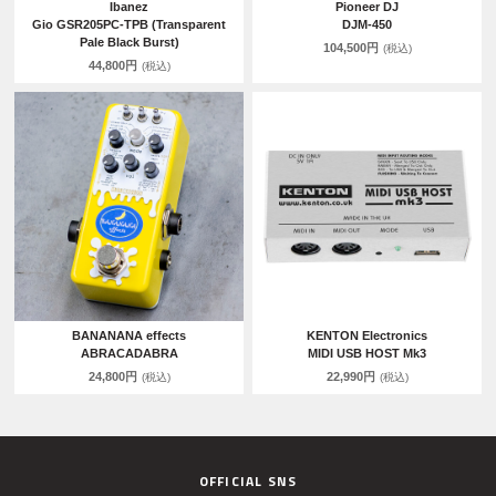
Ibanez
Pioneer DJ
Gio GSR205PC-TPB (Transparent
DJM-450
Pale Black Burst)
104,500円
(税込)
44,800円
(税込)
BANANANA effects
KENTON Electronics
ABRACADABRA
MIDI USB HOST Mk3
24,800円
22,990円
(税込)
(税込)
OFFICIAL SNS