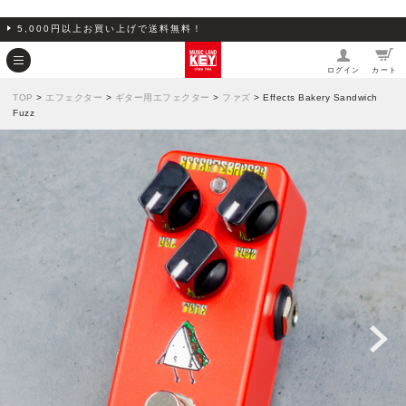
5,000円以上お買い上げで送料無料！
ログイン
カート
TOP
>
エフェクター
>
ギター用エフェクター
>
ファズ
> Effects Bakery Sandwich
Fuzz