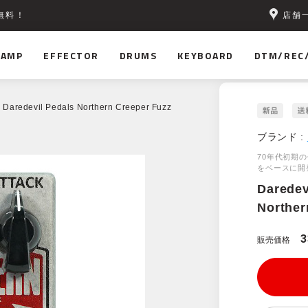
店舗
無料！
AMP
EFFECTOR
DRUMS
KEYBOARD
DTM/REC
 Daredevil Pedals Northern Creeper Fuzz
ブランド :
70年代初期の伝
をベースに開
Daredev
Norther
3
販売価格