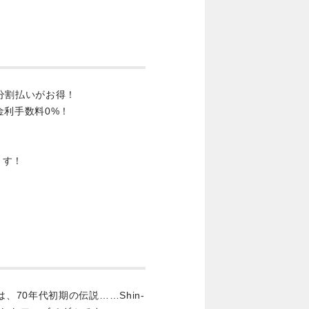
分割払いがお得！
金利手数料0%！
ます！
r Fuzzは、70年代初期の伝説……Shin-