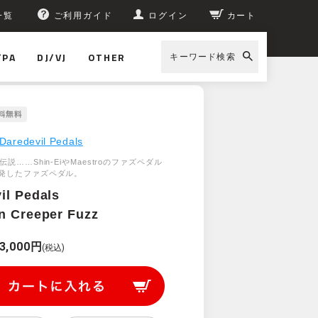
一覧
ご利用ガイド
ログイン
カート
/PA
DJ/VJ
OTHER
キーワード検索
Daredevil Pedals
説……Shin-EiやMaestroのファズペダル
発したファズペダル。
il Pedals
n Creeper Fuzz
3,000円
(税込)