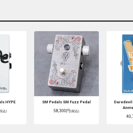
als
HYPE
SM Pedals
SM Fuzz Pedal
Daredevil
Anniv
58,300円
(税込)
(税込)
40