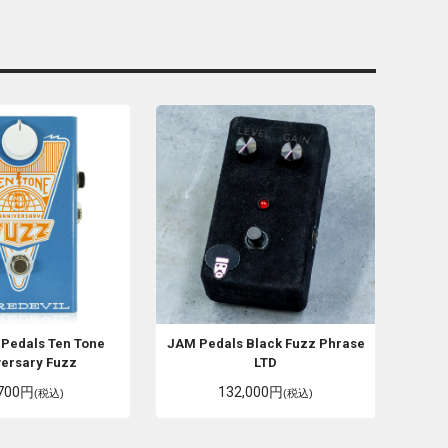
 Pedals
Ten Tone
JAM Pedals
Black Fuzz Phrase
ersary Fuzz
LTD
,700円
132,000円
(税込)
(税込)