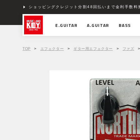
ショッピングクレジット分割48回払いまで金利手数料
E.GUITAR
A.GUITAR
BASS
TOP
>
エフェクター
>
ギター用エフェクター
>
ファズ
>