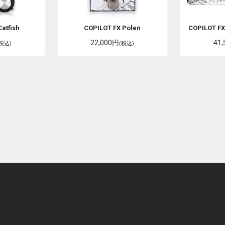
Catfish
COPILOT FX
Polen
COPILOT F
22,000円
41
(税込)
(税込)