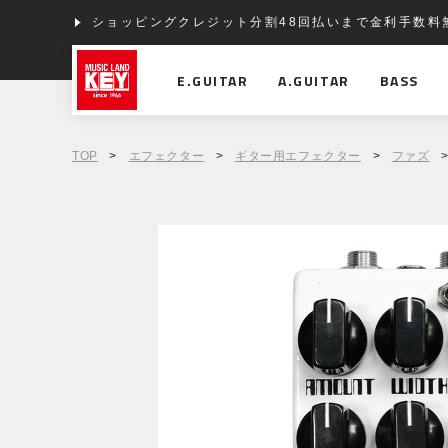
ショッピングクレジット分割48回払いまで金利手数料
E.GUITAR
A.GUITAR
BASS
TOP
>
エフェクター
>
ギター用エフェクター
>
ファズ
>