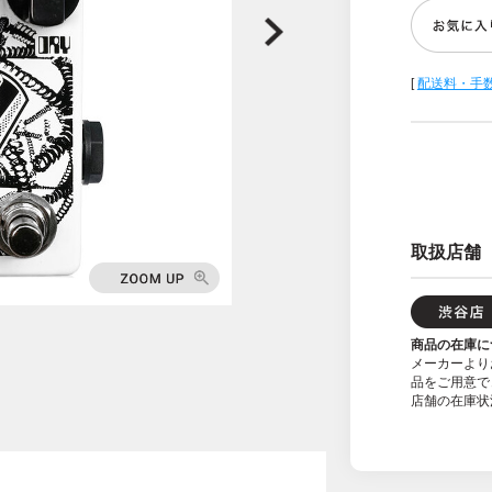
[
配送料・手
取扱店舗
商品の在庫に
メーカーより
品をご用意で
店舗の在庫状