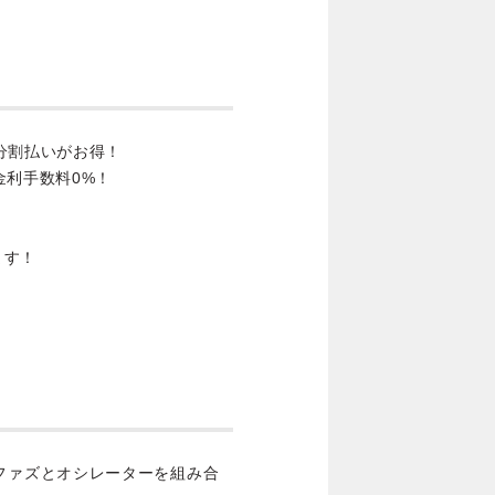
分割払いがお得！
金利手数料0%！
ます！
できるファズとオシレーターを組み合