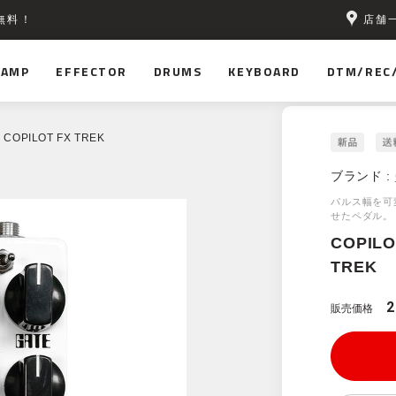
店舗
無料！
AMP
EFFECTOR
DRUMS
KEYBOARD
DTM/REC
 COPILOT FX TREK
ブランド :
パルス幅を可
せたペダル。
COPILO
TREK
2
販売価格