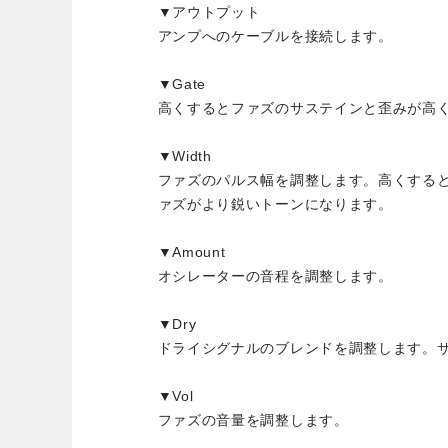
▼アウトプット
アンプへのケーブルを接続します。
▼Gate
高くするとファズのサステインと歪みが高
▼Width
ファズのパルス幅を調整します。高くする
ァズがより鋭いトーンになります。
▼Amount
オシレーターの音程を調整します。
▼Dry
ドライシグナルのブレンドを調整します。
▼Vol
ファズの音量を調整します。