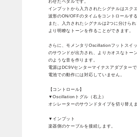
わせたペダルです。
インプットから入力されたシグナルはスク
波形のON/OFFのタイムをコントロールす
また、入力されたシグナルは2つに分けら
より明瞭なトーンを作ることができます。
さらに、モメンタリOscillationフット
のサウンドが出力され、よりカオスなトー
のような音を作ります。
電源はDC9Vセンターマイナスアダプター
電池での動作には対応していません。
【コントロール】
▼Oscillationトグル（右上）
オシレーターのサウンドタイプを切り替え
▼インプット
楽器側のケーブルを接続します。