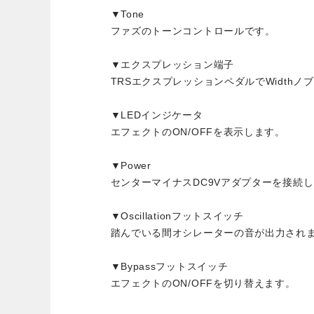
▼Tone
ファズのトーンコントロールです。
▼エクスプレッション端子
TRSエクスプレッションペダルでWidth
▼LEDインジケータ
エフェクトのON/OFFを表示します。
▼Power
センターマイナスDC9Vアダプターを接続し
▼Oscillationフットスイッチ
踏んでいる間オシレーターの音が出力され
▼Bypassフットスイッチ
エフェクトのON/OFFを切り替えます。