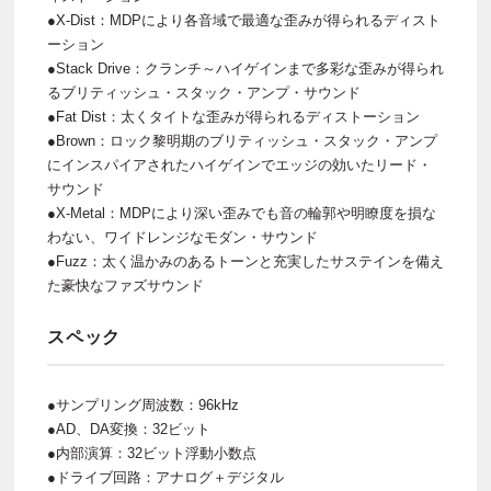
●X-Dist：MDPにより各音域で最適な歪みが得られるディスト
ーション
●Stack Drive：クランチ～ハイゲインまで多彩な歪みが得られ
るブリティッシュ・スタック・アンプ・サウンド
●Fat Dist：太くタイトな歪みが得られるディストーション
●Brown：ロック黎明期のブリティッシュ・スタック・アンプ
にインスパイアされたハイゲインでエッジの効いたリード・
サウンド
●X-Metal：MDPにより深い歪みでも音の輪郭や明瞭度を損な
わない、ワイドレンジなモダン・サウンド
●Fuzz：太く温かみのあるトーンと充実したサステインを備え
た豪快なファズサウンド
スペック
●サンプリング周波数：96kHz
●AD、DA変換：32ビット
●内部演算：32ビット浮動小数点
●ドライブ回路：アナログ＋デジタル