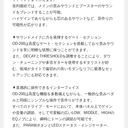
並列接続では、メインの歪みサウンドとブースターのサウン
ドをブレンドすることが可能。
ハイゲインでありながらも芯のあるサウンドなど、音作りの
可能性が広がります。
▼サウンドメイクに力を発揮するゲート・セクション
OD-200は高度なゲート・セクションを搭載しており歪みサウ
ンドを常に明瞭な状態に保つことができます。
また、DECAYとTHRESHOLDを調整することにより、ダウ
ン・チューニングや多弦ギターを使用するギタリストが好
む、低域がタイトで歯切れの良いモダンなリフに最適なセッ
トアップにも対応できます。
▼直感的に操作できるインターフェイス
OD-200は高度な機能を多数備えながらも、一般的な歪みペダ
ルと同様にシンプルな操作で音作りができます。
すべてのドライブ・モードにおいて、本体パネル上でゲイン
や音量の調節、そして可変幅の広いLOW、MIDDLE、HIGHの
EQノブにより、瞬時にトーンの調節が可能です。
また、PARAMボタンとLEDステータス・インジケーター、