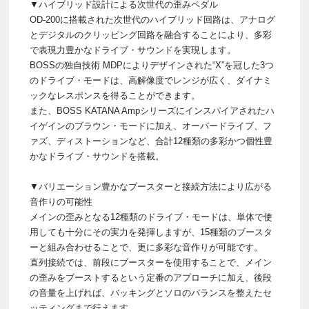
▼ハイブリッド設計による次世代の歪みペダル
OD-200に搭載された次世代のハイブリッド回路は、アナログ
とデジタルのクリッピング回路を融合することにより、多彩
で表現力豊かなドライブ・サウンドを実現します。
BOSSの独自技術 MDPによりデザインされた“X”を冠した3つ
のドライブ・モードは、高解像度でレンジが広く、ダイナミ
ックなレスポンスを得ることができます。
また、BOSS KATANA Ampシリーズにインスパイアされたハ
イゲインのブラウン・モードに加え、オーバードライブ、フ
ァズ、ディストーションなど、合計12種類の多彩かつ個性豊
かなドライブ・サウンドを搭載。
▼バリエーション豊かなブースターと接続方法により広がる
音作りの可能性
メインの歪みとなる12種類のドライブ・モードは、単体で使
用しても十分にその実力を発揮しますが、15種類のブースタ
ーと組み合わせることで、更に多彩な音作りが可能です。
直列接続では、前段にブースターを使用することで、メイン
の歪みをブーストするという定番のアプローチに加え、後段
の音量を上げれば、バッキングとソロのバランスを整えたセ
ッティングまで行えます。