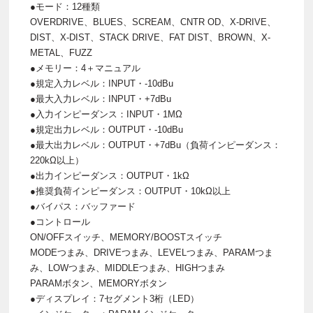
●モード：12種類
OVERDRIVE、BLUES、SCREAM、CNTR OD、X-DRIVE、
DIST、X-DIST、STACK DRIVE、FAT DIST、BROWN、X-
METAL、FUZZ
●メモリー：4＋マニュアル
●規定入力レベル：INPUT・-10dBu
●最大入力レベル：INPUT・+7dBu
●入力インピーダンス：INPUT・1MΩ
●規定出力レベル：OUTPUT・-10dBu
●最大出力レベル：OUTPUT・+7dBu（負荷インピーダンス：
220kΩ以上）
●出力インピーダンス：OUTPUT・1kΩ
●推奨負荷インピーダンス：OUTPUT・10kΩ以上
●バイパス：バッファード
●コントロール
ON/OFFスイッチ、MEMORY/BOOSTスイッチ
MODEつまみ、DRIVEつまみ、LEVELつまみ、PARAMつま
み、LOWつまみ、MIDDLEつまみ、HIGHつまみ
PARAMボタン、MEMORYボタン
●ディスプレイ：7セグメント3桁（LED）