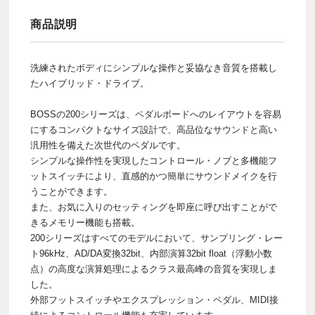
商品説明
洗練されたボディにシンプルな操作と妥協なき音質を搭載し
たハイブリッド・ドライブ。
BOSSの200シリーズは、ペダルボードへのレイアウトを容易
にするコンパクトなサイズ設計で、高品位なサウンドと高い
汎用性を備えた次世代のペダルです。
シンプルな操作性を実現したコントロール・ノブと多機能フ
ットスイッチにより、直感的かつ簡単にサウンドメイクを行
うことができます。
また、お気に入りのセッティングを即座に呼び出すことがで
きるメモリー機能も搭載。
200シリーズはすべてのモデルにおいて、サンプリング・レー
ト96kHz、AD/DA変換32bit、内部演算32bit float（浮動小数
点）の高度な演算処理によるクラス最高峰の音質を実現しま
した。
外部フットスイッチやエクスプレッション・ペダル、MIDI接