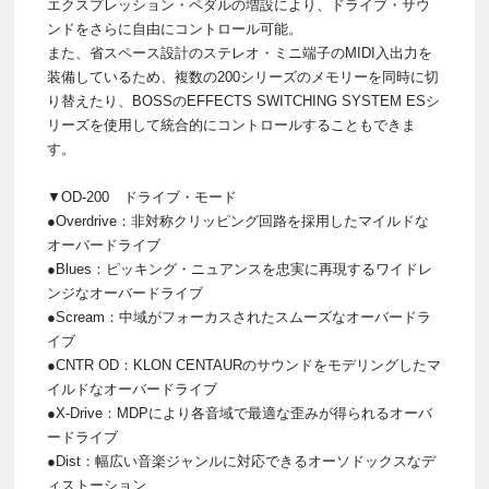
エクスプレッション・ペダルの増設により、ドライブ・サウ
ンドをさらに自由にコントロール可能。
また、省スペース設計のステレオ・ミニ端子のMIDI入出力を
装備しているため、複数の200シリーズのメモリーを同時に切
り替えたり、BOSSのEFFECTS SWITCHING SYSTEM ESシ
リーズを使用して統合的にコントロールすることもできま
す。
▼OD-200 ドライブ・モード
●Overdrive：非対称クリッピング回路を採用したマイルドな
オーバードライブ
●Blues：ピッキング・ニュアンスを忠実に再現するワイドレ
ンジなオーバードライブ
●Scream：中域がフォーカスされたスムーズなオーバードラ
イブ
●CNTR OD：KLON CENTAURのサウンドをモデリングしたマ
イルドなオーバードライブ
●X-Drive：MDPにより各音域で最適な歪みが得られるオーバ
ードライブ
●Dist：幅広い音楽ジャンルに対応できるオーソドックスなデ
ィストーション