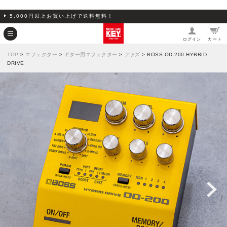
5,000円以上お買い上げで送料無料！
ログイン
カート
TOP
>
エフェクター
>
ギター用エフェクター
>
ファズ
> BOSS OD-200 HYBRID
DRIVE