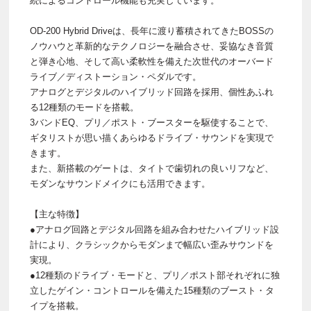
続によるコントロール機能も充実しています。
OD-200 Hybrid Driveは、長年に渡り蓄積されてきたBOSSの
ノウハウと革新的なテクノロジーを融合させ、妥協なき音質
と弾き心地、そして高い柔軟性を備えた次世代のオーバード
ライブ／ディストーション・ペダルです。
アナログとデジタルのハイブリッド回路を採用、個性あふれ
る12種類のモードを搭載。
3バンドEQ、プリ／ポスト・ブースターを駆使することで、
ギタリストが思い描くあらゆるドライブ・サウンドを実現で
きます。
また、新搭載のゲートは、タイトで歯切れの良いリフなど、
モダンなサウンドメイクにも活用できます。
【主な特徴】
●アナログ回路とデジタル回路を組み合わせたハイブリッド設
計により、クラシックからモダンまで幅広い歪みサウンドを
実現。
●12種類のドライブ・モードと、プリ／ポスト部それぞれに独
立したゲイン・コントロールを備えた15種類のブースト・タ
イプを搭載。