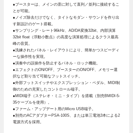
●ブースターは、メインの歪に対して直列／並列に接続するこ
とが可能。
●ノイズ除去だけでなく、タイトなモダン・サウンドを作り出
す新設計のゲート搭載。
●サンプリング・レート96kHz、AD/DA変換32bit、内部演算
32bit float（浮動小数点）の高度な演算処理によるクラス最高
峰の音質。
●洗練されたパネル・レイアウトにより、簡単かつスピーディ
ーな操作性を実現。
●演奏中の誤操作を防止するパネル・ロック機能。
●エフェクトのON/OFF、ブースターのON/OFF、メモリー選
択など割り当て可能なフットスイッチ。
●外部フットスイッチやエクスプレッション・ペダル、MIDI制
御のための充実したコントロール端子。
●MIDI端子（ステレオ・ミニ・タイプ）を搭載（別売BMIDI-5-
35ケーブルを使用）。
●ファーム・アップデート用のMicro USB端子。
●別売のACアダプターPSA-100S、または単三電池3本による2
電源方式を採用。