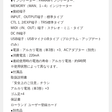
●インジケーター：PARAMインジケーター、
MEMORY（MAN、1～4）インジケーター
●接続端子
INPUT、OUTPUT端子：標準タイプ
CTL 1, 2/EXP端子：TRS標準タイプ
MIDI（IN、OUT）端子：ステレオ・ミニ・タイプ
DC IN端子
USB端子：USBマイクロBタイプ（プログラム・アップデート
のみ）
●電源：アルカリ電池（単3形）×3、ACアダプター（別売）
●消費電流：220mA
●連続使用時の電池の寿命：アルカリ電池・約6時間
※使用状態によって異なります。
●付属品
取扱説明書
「安全上のご注意」チラシ
アルカリ電池（単3形）×3
ゴム足×4
保証書
ローランド ユーザー登録カード
●別売品