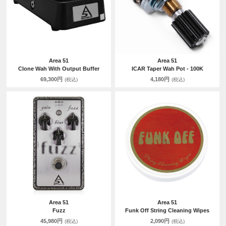
Area 51
Area 51
Clone Wah With Output Buffer
ICAR Taper Wah Pot - 100K
69,300円
4,180円
(税込)
(税込)
Area 51
Area 51
Fuzz
Funk Off String Cleaning Wipes
45,980円
2,090円
(税込)
(税込)