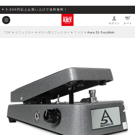
5,000円以上お買い上げで送料無料！
ログイン
カート
TOP
>
エフェクター
>
ギター用エフェクター
>
ファズ
> Area 51 FuzzWah