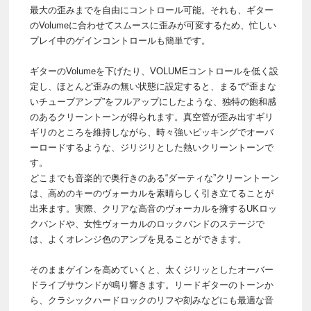
最大の歪みまでを自由にコントロール可能。それも、ギター
のVolumeに合わせてスムースに歪みが可変するため、忙しい
プレイ中のゲインコントロールも簡単です。
ギターのVolumeを下げたり、VOLUMEコントロールを低く設
定し、ほとんど歪みの無い状態に設定すると、まるで“歪まな
いチューブアンプ”をフルアップにしたような、独特の飽和感
のあるクリーントーンが得られます。真空管が歪み出すギリ
ギリのところを維持しながら、時々強いピッキングでオーバ
ーロードするような、ジリジリとした熱いクリーントーンで
す。
どこまでも音楽的で奥行きのある“ダーティな”クリーントーン
は、高めのキーのヴォーカルを素晴らしく引き立てることが
出来ます。実際、クリアな高音のヴォーカルを擁するUKロッ
クバンドや、女性ヴォーカルのロックバンドのステージで
は、よくオレンジ色のアンプを見ることができます。
そのままゲインを高めていくと、太くジリッとしたオーバー
ドライブサウンドが鳴り響きます。リードギターのトーンか
ら、クラシックハードロックのリフや刻みなどにも最適な音