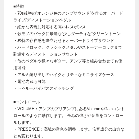
■特徴
・70s後半の“オレンジ色のアンプサウンド”を作るオーバード
ライブ/ディストーションペダル
・細かな表現に対応する高いレスポンス
・歌モノのバックに最適な“少しダーティな”クリーントーン
・独特の存在感を際立たせるオーバードライブサウンド
・ハードロック、クラシックメタルやストーナーロックまで
到達するディストーションサウンド
・他のペダルや様々なギター、アンプ等と組み合わせても使
用可能
・アルミ削り出しのハイクオリティなミニサイズケース
・電池内蔵も可能
・トゥルーバイパススイッチング
■コントロール
・VOLUME：アンプのプリアンプにあるVolumeやGainコント
ロールのように動作します。 歪みの強さや音量をコントロー
ルします。
・PRESENCE：高域の音色を調整します。倍音成分の出方な
ども変わります。