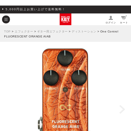
5,000円以上お買い上げで送料無料！
ログイン
カート
TOP
>
エフェクター
>
ギター用エフェクター
>
ディストーション
> One Control
FLUORESCENT ORANGE AIAB