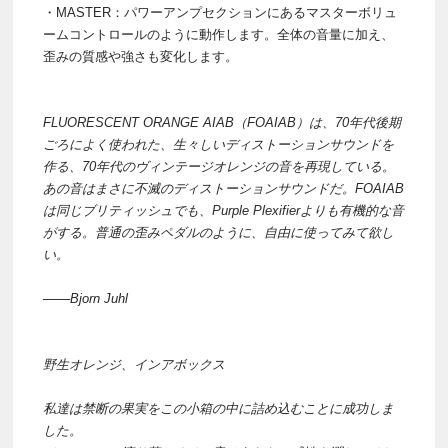
・MASTER：パワーアンプセクションにあるマスターボリュ
ームコントロールのように動作します。全体の音量に加え、
歪みの質感や強さも変化します。
FLUORESCENT ORANGE AIAB（FOAIAB）は、70年代後期
ごろによく使われた、生々しいディストーションサウンドを
作る、70年代のヴィンテージオレンジの音を再現している。
あの音はまさに不滅のディストーションサウンドだ。FOAIAB
は同じブリティッシュでも、Purple Plexifierよりも有機的な音
がする。普通の歪みペダルのように、自由に使ってみて欲し
い。
───Bjorn Juhl
野生オレンジ、インアボックス
私達は禁断の果実をこの小箱の中に詰め込むことに成功しま
した。