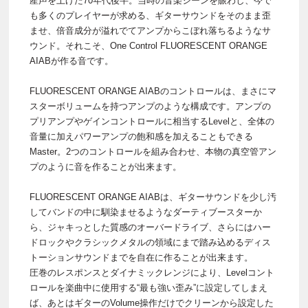
産声を上げた70年代後半。当時の音楽シーンを賑わし、今で
も多くのプレイヤーが求める、ギターサウンドをそのまま歪
ませ、倍音成分が溢れでてアンプからこぼれ落ちるようなサ
ウンド。それこそ、One Control FLUORESCENT ORANGE
AIABが作る音です。
FLUORESCENT ORANGE AIABのコントロールは、まさにマ
スターボリュームを持つアンプのような構成です。アンプの
プリアンプやゲインコントロールに相当するLevelと、全体の
音量に加えパワーアンプの飽和感を加えることもできる
Master。2つのコントロールを組み合わせ、本物の真空管アン
プのように音を作ることが出来ます。
FLUORESCENT ORANGE AIABは、ギターサウンドを少し汚
してバンドの中に馴染ませるようなダーティブースターか
ら、ジャキっとした質感のオーバードライブ、さらにはハー
ドロックやクラシックメタルの領域にまで踏み込めるディス
トーションサウンドまでを自在に作ることが出来ます。
圧巻のレスポンスとダイナミックレンジにより、Levelコント
ロールを楽曲中に使用する“最も強い歪み”に設定してしまえ
ば、あとはギターのVolume操作だけでクリーンから設定した