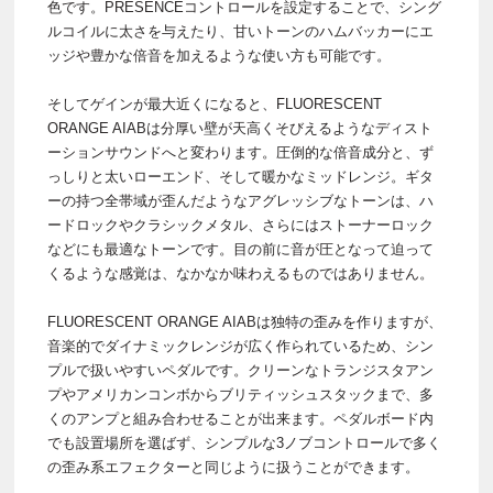
色です。PRESENCEコントロールを設定することで、シング
ルコイルに太さを与えたり、甘いトーンのハムバッカーにエ
ッジや豊かな倍音を加えるような使い方も可能です。
そしてゲインが最大近くになると、FLUORESCENT
ORANGE AIABは分厚い壁が天高くそびえるようなディスト
ーションサウンドへと変わります。圧倒的な倍音成分と、ず
っしりと太いローエンド、そして暖かなミッドレンジ。ギタ
ーの持つ全帯域が歪んだようなアグレッシブなトーンは、ハ
ードロックやクラシックメタル、さらにはストーナーロック
などにも最適なトーンです。目の前に音が圧となって迫って
くるような感覚は、なかなか味わえるものではありません。
FLUORESCENT ORANGE AIABは独特の歪みを作りますが、
音楽的でダイナミックレンジが広く作られているため、シン
プルで扱いやすいペダルです。クリーンなトランジスタアン
プやアメリカンコンボからブリティッシュスタックまで、多
くのアンプと組み合わせることが出来ます。ペダルボード内
でも設置場所を選ばず、シンプルな3ノブコントロールで多く
の歪み系エフェクターと同じように扱うことができます。