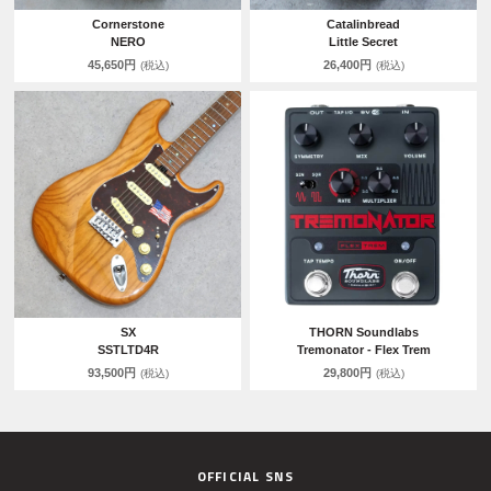
Cornerstone
Catalinbread
NERO
Little Secret
45,650円
26,400円
(税込)
(税込)
SX
THORN Soundlabs
SSTLTD4R
Tremonator - Flex Trem
93,500円
29,800円
(税込)
(税込)
OFFICIAL SNS