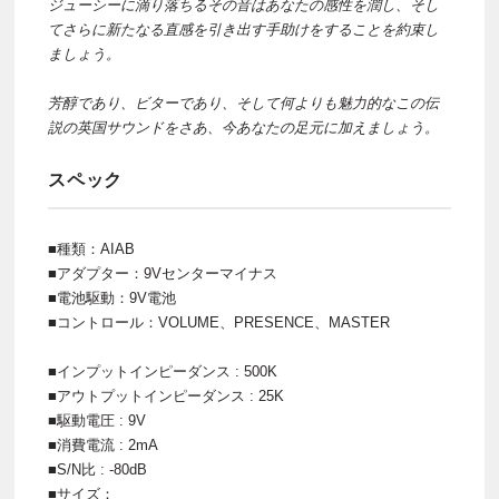
ジューシーに滴り落ちるその音はあなたの感性を潤し、そし
てさらに新たなる直感を引き出す手助けをすることを約束し
ましょう。
芳醇であり、ビターであり、そして何よりも魅力的なこの伝
説の英国サウンドをさあ、今あなたの足元に加えましょう。
スペック
■種類：AIAB
■アダプター：9Vセンターマイナス
■電池駆動：9V電池
■コントロール：VOLUME、PRESENCE、MASTER
■インプットインピーダンス : 500K
■アウトプットインピーダンス : 25K
■駆動電圧 : 9V
■消費電流 : 2mA
■S/N比 : -80dB
■サイズ：