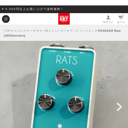
5,000円以上お買い上げで送料無料！
ログイン
カート
TOP
>
エフェクター
>
ギター用エフェクター
>
ディストーション
> FOXGEAR Rats
[OD/Distortion]