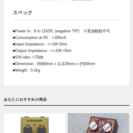
スペック
■Power In : 9 to 12VDC (negative TIP) ※電池駆動不可
■Consumption at 9V : <100mA
■Input Impedance : <=1M Ohm
■Output Impedance : <=10K Ohm
■S/N ratio :<70db
■Dimension : (W)60mm x (L)120mm x (H)30mm
■Weight : 0.2kg
あなたにおすすめの商品