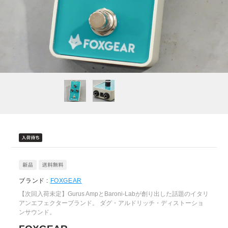
ブランド :
FOXGEAR
【次回入荷未定】Gurus AmpとBaroni-Labが創り出した話題のイタリ
アンエフェクターブランド。 ダグ・アルドリッチ・ディストーショ
ンサウンド。