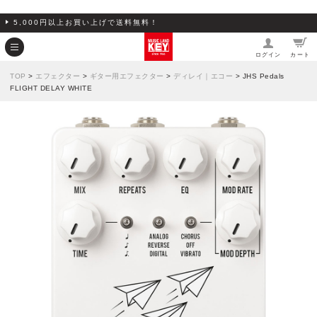
5,000円以上お買い上げで送料無料！
ログイン
カート
TOP
>
エフェクター
>
ギター用エフェクター
>
ディレイ｜エコー
> JHS Pedals
FLIGHT DELAY WHITE