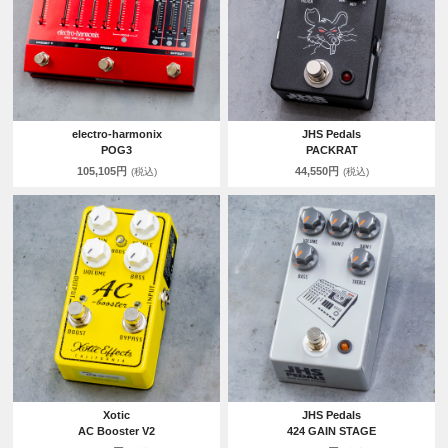
electro-harmonix
JHS Pedals
POG3
PACKRAT
105,105円
44,550円
(税込)
(税込)
Xotic
JHS Pedals
AC Booster V2
424 GAIN STAGE