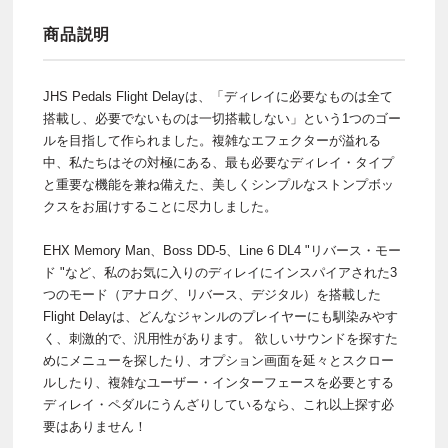
商品説明
JHS Pedals Flight Delayは、「ディレイに必要なものは全て
搭載し、必要でないものは一切搭載しない」という1つのゴー
ルを目指して作られました。複雑なエフェクターが溢れる
中、私たちはその対極にある、最も必要なディレイ・タイプ
と重要な機能を兼ね備えた、美しくシンプルなストンプボッ
クスをお届けすることに尽力しました。
EHX Memory Man、Boss DD-5、Line 6 DL4 "リバース・モー
ド "など、私のお気に入りのディレイにインスパイアされた3
つのモード（アナログ、リバース、デジタル）を搭載した
Flight Delayは、どんなジャンルのプレイヤーにも馴染みやす
く、刺激的で、汎用性があります。 欲しいサウンドを探すた
めにメニューを探したり、オプション画面を延々とスクロー
ルしたり、複雑なユーザー・インターフェースを必要とする
ディレイ・ペダルにうんざりしているなら、これ以上探す必
要はありません！