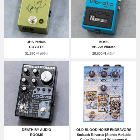
JHS Pedals
BOSS
COYOTE
VB-2W Vibrato
31,570円
28,600円
(税込)
(税込)
DEATH BY AUDIO
OLD BLOOD NOISE ENDEAVORS
ROOMS
Setback Reverse [Stereo Variable
Clock Reverser] (Hydrangea)