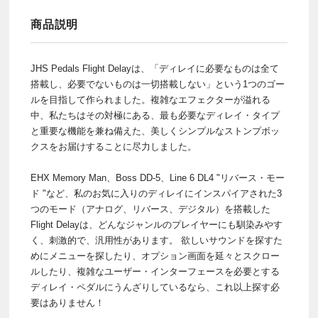
商品説明
JHS Pedals Flight Delayは、「ディレイに必要なものは全て
搭載し、必要でないものは一切搭載しない」という1つのゴー
ルを目指して作られました。複雑なエフェクターが溢れる
中、私たちはその対極にある、最も必要なディレイ・タイプ
と重要な機能を兼ね備えた、美しくシンプルなストンプボッ
クスをお届けすることに尽力しました。
EHX Memory Man、Boss DD-5、Line 6 DL4 "リバース・モー
ド "など、私のお気に入りのディレイにインスパイアされた3
つのモード（アナログ、リバース、デジタル）を搭載した
Flight Delayは、どんなジャンルのプレイヤーにも馴染みやす
く、刺激的で、汎用性があります。 欲しいサウンドを探すた
めにメニューを探したり、オプション画面を延々とスクロー
ルしたり、複雑なユーザー・インターフェースを必要とする
ディレイ・ペダルにうんざりしているなら、これ以上探す必
要はありません！