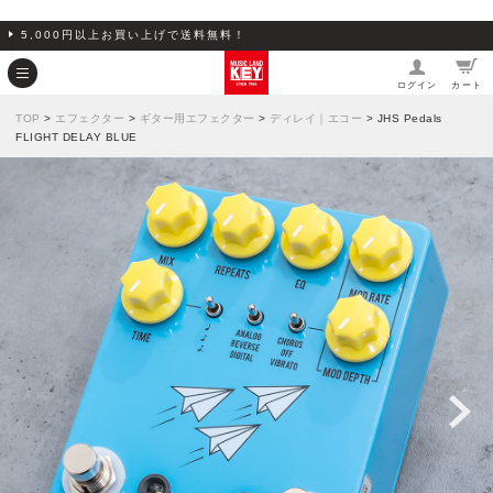
5,000円以上お買い上げで送料無料！
ログイン
カート
TOP
>
エフェクター
>
ギター用エフェクター
>
ディレイ｜エコー
> JHS Pedals
FLIGHT DELAY BLUE