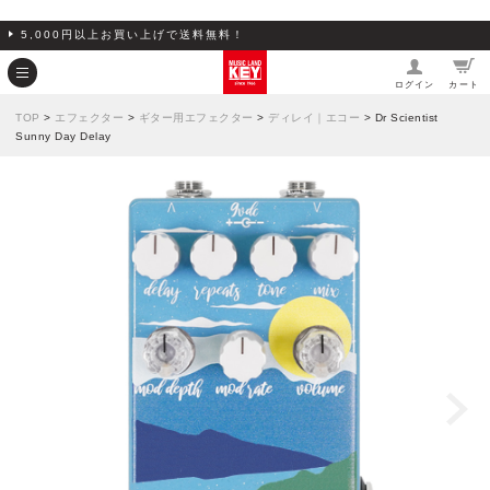
5,000円以上お買い上げで送料無料！
ログイン
カート
TOP
>
エフェクター
>
ギター用エフェクター
>
ディレイ｜エコー
> Dr Scientist
Sunny Day Delay