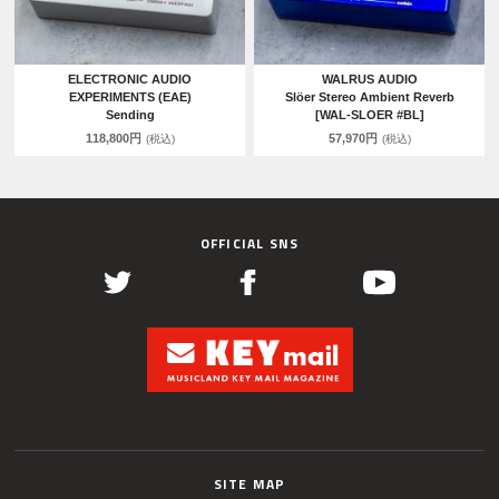
ELECTRONIC AUDIO
WALRUS AUDIO
EXPERIMENTS (EAE)
Slöer Stereo Ambient Reverb
Sending
[WAL-SLOER #BL]
118,800円
57,970円
(税込)
(税込)
OFFICIAL SNS
SITE MAP