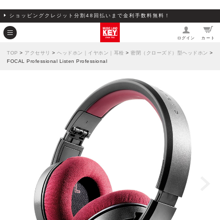
ショッピングクレジット分割48回払いまで金利手数料無料！
ログイン
カート
TOP
>
アクセサリ
>
ヘッドホン｜イヤホン｜耳栓
>
密閉（クローズド）型ヘッドホン
>
FOCAL Professional Listen Professional