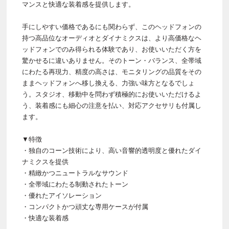
マンスと快適な装着感を提供します。
手にしやすい価格であるにも関わらず、このヘッドフォンの
持つ高品位なオーディオとダイナミクスは、より高価格なヘ
ッドフォンでのみ得られる体験であり、お使いいただく方を
驚かせるに違いありません。そのトーン・バランス、全帯域
にわたる再現力、精度の高さは、モニタリングの品質をその
ままヘッドフォンへ移し換える、力強い味方となるでしょ
う。スタジオ、移動中を問わず積極的にお使いいただけるよ
う、装着感にも細心の注意を払い、対応アクセサリも付属し
ます。
▼特徴
・独自のコーン技術により、高い音響的透明度と優れたダイ
ナミクスを提供
・精緻かつニュートラルなサウンド
・全帯域にわたる制動されたトーン
・優れたアイソレーション
・コンパクトかつ頑丈な専用ケースが付属
・快適な装着感