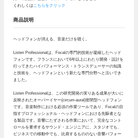
くわしくは
こちらをクリック
商品説明
ヘッドフォンが消える、音楽だけを聴く。
Listen Professionalは、Focalの専門的技術が凝縮したヘッド
フォンです。フランスにおいて6年以上にわたり開発・設計を
行ってきたハイパフォーマンス・トランスデューサーの知識
と技術を、ヘッドフォンという新たな専門分野へと注いでき
ました。
Listen Professionalは、この研究開発の実りある成果が大いに
反映されたオーバーイヤー(circum-aural)密閉型ヘッドフォン
です。音楽制作における必須の作業ツールであり、Focalの目
指すプロフェッショナル・ヘッドフォンにおける先駆者とな
る製品です。音響にたずさわる作業において、完全なコント
ロールを要求するサウンド・エンジニアに、スタジオでも、
ビジネスでの移動中でも、比肩するもののない音響パフォー