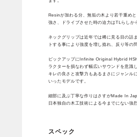
ます。
Resinが加わる分、無垢の木より若干重め
強さ、ドライブさせた時の迫力はTLらしか
ネックグリップは近年では稀に見る目の詰
トする事により強度を増し捻れ、反り等の
ピックアップにInfinite Original Hybri
ラクターを損なわず幅広いサウンドを意識
キレの良さと攻撃力もあるまさにジャンル
いったモデルです。
細部に及ぶ丁寧な作りはさすがMade In Jap
日本独自の木工技術による今までにない強
スペック