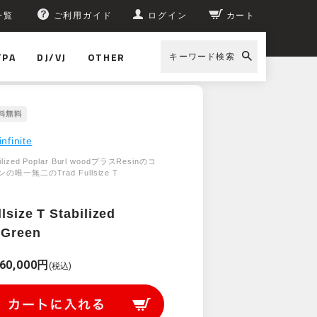
一覧
ご利用ガイド
ログイン
カート
/PA
DJ/VJ
OTHER
キーワード検索
infinite
ized Poplar Burl woodプラスResinのコ
唯一無二のTrad Fullsize T
lsize T Stabilized
&Green
60,000円
(税込)