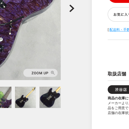
[
配送料・手
取扱店舗
商品の在庫に
メーカーより
品をご用意で
店舗の在庫状