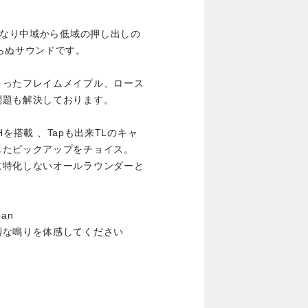
となり中域から低域の押し出しの
らぬサウンドです。
まったフレイムメイプル、ロース
問題も解決しております。
d HSHを搭載 、Tapも出来TLのキャ
したピックアップをチョイス。
に特化しないオールラウンダーと
an
烈な鳴りを体感してください