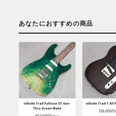
あなたにおすすめの商品
infinite
Trad Fullsize ST See-
infinite
Trad T All 
Thru Green Wake
726,000円