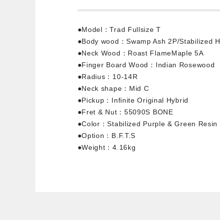
●Model：Trad Fullsize T
●Body wood：Swamp Ash 2P/Stabilized H
●Neck Wood：Roast FlameMaple 5A
●Finger Board Wood：Indian Rosewood
●Radius：10-14R
●Neck shape：Mid C
●Pickup：Infinite Original Hybrid
●Fret & Nut：55090S BONE
●Color：Stabilized Purple & Green Resin
●Option：B.F.T.S
●Weight：4.16kg