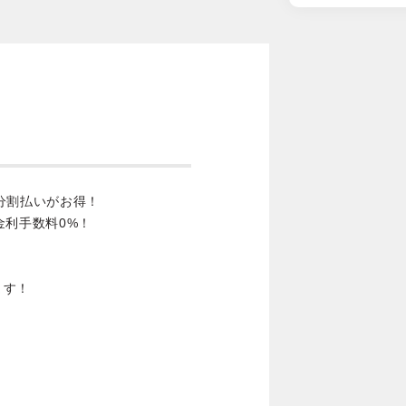
分割払いがお得！
金利手数料0%！
ます！