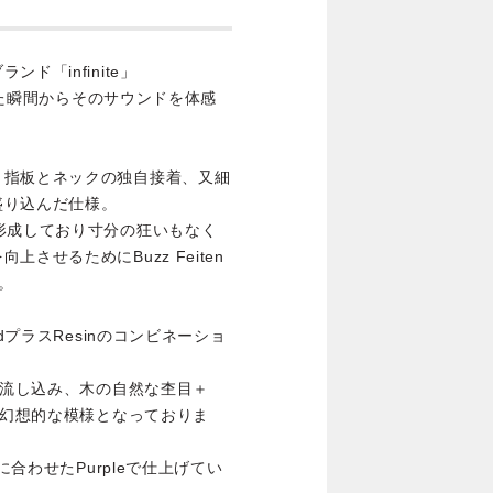
「infinite」
握った瞬間からそのサウンドを体感
、指板とネックの独自接着、又細
盛り込んだ仕様。
形成しており寸分の狂いもなく
させるためにBuzz Feiten
す。
 woodプラスResinのコンビネーショ
を流し込み、木の自然な杢目＋
の幻想的な模様となっておりま
に合わせたPurpleで仕上げてい