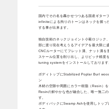
国内でその名を轟かせつつある国産ギターブランド
infiniteによる拘りのトーンはネックを
する事が出来ます。
独自技術のネックジョイント小菊ロジック
部に渡り現在考えうるアイデアを最大限に
CNCルーターにてフレット溝、ナット溝を
スケール位置を削り出し、よりピッチ精度を向上
tuning systemをインストールしておりま
ボディトップにStabilized Poplar Burl
ン
木材の空隙や周囲にカラー樹脂（Resin）
Resinの鮮やかな色が融合した、唯一無二
す。
ボディバックにSwamp Ashを使用しトップ