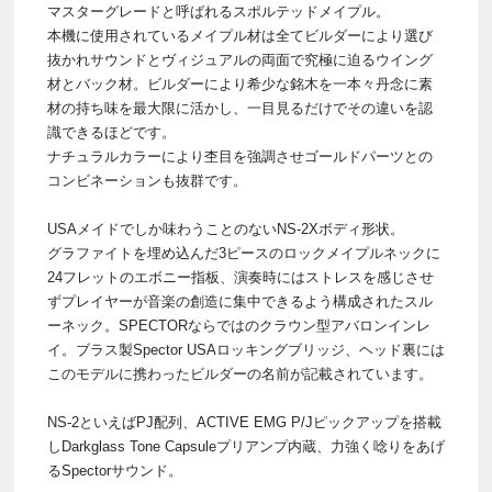
マスターグレードと呼ばれるスポルテッドメイプル。
本機に使用されているメイプル材は全てビルダーにより選び
抜かれサウンドとヴィジュアルの両面で究極に迫るウイング
材とバック材。ビルダーにより希少な銘木を一本々丹念に素
材の持ち味を最大限に活かし、一目見るだけでその違いを認
識できるほどです。
ナチュラルカラーにより杢目を強調させゴールドパーツとの
コンビネーションも抜群です。
USAメイドでしか味わうことのないNS-2Xボディ形状。
グラファイトを埋め込んだ3ピースのロックメイプルネックに
24フレットのエボニー指板、演奏時にはストレスを感じさせ
ずプレイヤーが音楽の創造に集中できるよう構成されたスル
ーネック。SPECTORならではのクラウン型アバロンインレ
イ。ブラス製Spector USAロッキングブリッジ、ヘッド裏には
このモデルに携わったビルダーの名前が記載されています。
NS-2といえばPJ配列、ACTIVE EMG P/Jピックアップを搭載
しDarkglass Tone Capsuleプリアンプ内蔵、力強く唸りをあげ
るSpectorサウンド。