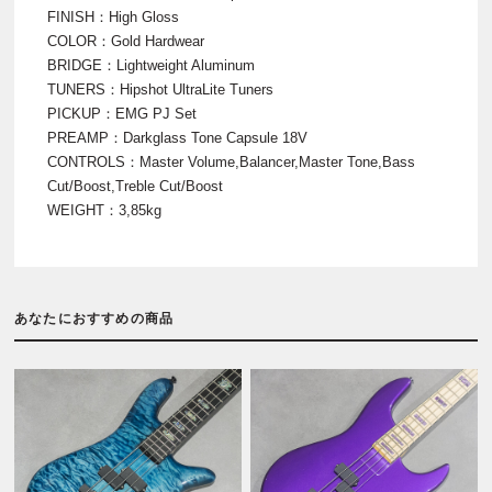
FINISH：High Gloss
COLOR：Gold Hardwear
BRIDGE：Lightweight Aluminum
TUNERS：Hipshot UltraLite Tuners
PICKUP：EMG PJ Set
PREAMP：Darkglass Tone Capsule 18V
CONTROLS：Master Volume,Balancer,Master Tone,Bass
Cut/Boost,Treble Cut/Boost
WEIGHT：3,85kg
あなたにおすすめの商品