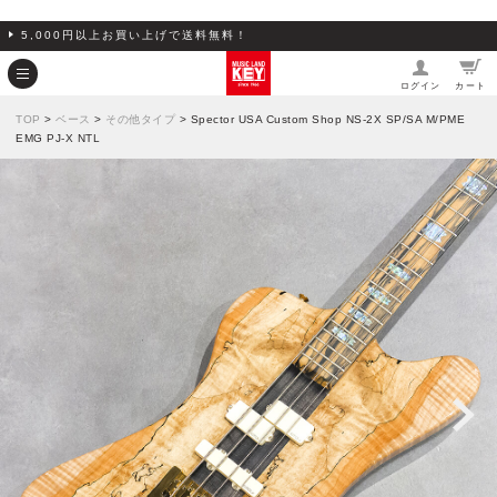
5,000円以上お買い上げで送料無料！
ログイン
カート
TOP
>
ベース
>
その他タイプ
> Spector USA Custom Shop NS-2X SP/SA M/PME
EMG PJ-X NTL