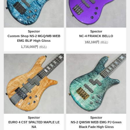
Spector
Spector
Custom Shop NS-2 MGQ/WB M/EB
NC-4 FRANCK BELLO
EMG BLIF High Gloss
182,160円
(税込)
1,716,000円
(税込)
Spector
Spector
EURO 4 CST SPALTED MAPLE LE
NS-2 QM/SW M/EB EMG PJ Green
NA
Black Fade High Gloss