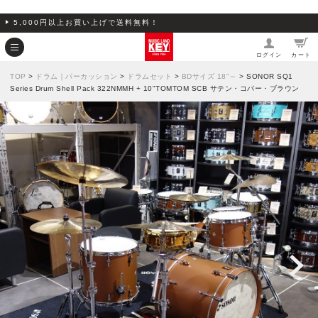
5,000円以上お買い上げで送料無料！
ログイン
カート
TOP
>
ドラム｜パーカッション
>
ドラムセット
>
BDサイズ 18"～
> SONOR SQ1
Series Drum Shell Pack 322NMMH + 10"TOMTOM SCB サテン・コパー・ブラウン