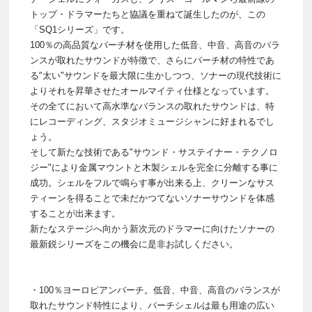
トップ・ドラマーたちと協議を重ねて誕生したのが、この
「SQ1シリーズ」です。
100％の高品質なバーチ材を使用した低音、中音、高音のバラ
ンスが取れたサウンドが特徴で、さらにバーチ材の特性であ
る"太い"サウンドを最大限に生かしつつ、ソナーの現代技術に
よりそれを昇華させたオールマイティ仕様となっています。
その全てにおいて高水準なバランスの取れたサウンドは、特
にレコーディング、スタジオミュージシャンに好まれるでし
ょう。
そして新たな技術である"サウンド・サステイナー・テクノロ
ジー"により金属マウントと木製シェルを完全に分離する事に
成功。シェルをフルで鳴らす事が出来る上、クリーンなサス
ティーンを得ることで未だかつてないソナーサウンドを体感
することが出来ます。
新たなステージへ向かう新次元のドラマーに向けたソナーの
最新鋭シリーズをこの機会に是非お試しください。
・100％ヨーロピアンバーチ。低音、中音、高音のバランスが
取れたサウンド特性により、バーチシェルは最も用途の広い