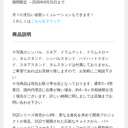
期間限定 ～2026年8月31日まで
月々の支払い金額シミュレーションもできます！
くわしくは
こちらをクリック
商品説明
※写真のシンバル、スネア、ドラムマット、ドラムスロー
ン、タムスタンド、シンバルスタンド、ハイハットスタン
ド、スネアスタンド、タムスタンドは付属しておりません。
ご希望であればお見積り致しますので、お気軽にご相談下さ
い
※当商品は現在お取り寄せ品となっております。通常3～4営
業日、国内代理店に在庫が無い場合、約4～6ヶ月程納期を頂
く場合がございます。詳しい納期に関しましては店舗までお
問い合わせ下さい
SQ2シリーズ発売から9年、更なる進化を求めて開発プロジェ
クトが発足。SQ2で展開された広範なチョイスから、バー
チ・シェルにフォーカスし、クリス・コールマンら最前線の