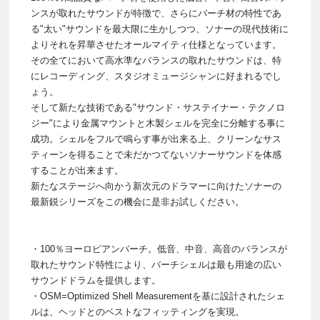
ンスが取れたサウンドが特徴で、さらにバーチ材の特性であ
る"太い"サウンドを最大限に生かしつつ、ソナーの現代技術に
よりそれを昇華させたオールマイティ仕様となっています。
その全てにおいて高水準なバランスの取れたサウンドは、特
にレコーディング、スタジオミュージシャンに好まれるでし
ょう。
そして新たな技術である"サウンド・サステイナー・テクノロ
ジー"により金属マウントと木製シェルを完全に分離する事に
成功。シェルをフルで鳴らす事が出来る上、クリーンなサス
ティーンを得ることで未だかつてないソナーサウンドを体感
することが出来ます。
新たなステージへ向かう新次元のドラマーに向けたソナーの
最新鋭シリーズをこの機会に是非お試しください。
・100％ヨーロピアンバーチ。低音、中音、高音のバランスが
取れたサウンド特性により、バーチシェルは最も用途の広い
サウンドドラムを提供します。
・OSM=Optimized Shell Measurementを基に設計されたシェ
ルは、ヘッドとのベストなフィッティングを実現。