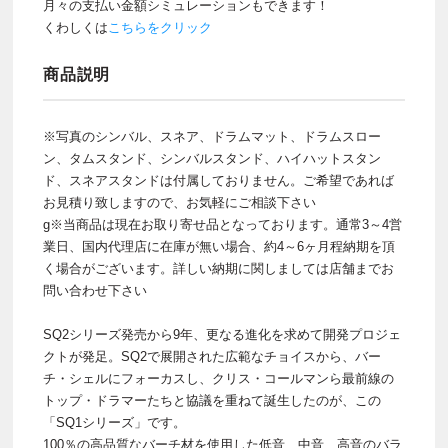
月々の支払い金額シミュレーションもできます！
くわしくは
こちらをクリック
商品説明
※写真のシンバル、スネア、ドラムマット、ドラムスロー
ン、タムスタンド、シンバルスタンド、ハイハットスタン
ド、スネアスタンドは付属しておりません。ご希望であれば
お見積り致しますので、お気軽にご相談下さい
g※当商品は現在お取り寄せ品となっております。通常3～4営
業日、国内代理店に在庫が無い場合、約4～6ヶ月程納期を頂
く場合がございます。詳しい納期に関しましては店舗までお
問い合わせ下さい
SQ2シリーズ発売から9年、更なる進化を求めて開発プロジェ
クトが発足。SQ2で展開された広範なチョイスから、バー
チ・シェルにフォーカスし、クリス・コールマンら最前線の
トップ・ドラマーたちと協議を重ねて誕生したのが、この
「SQ1シリーズ」です。
100％の高品質なバーチ材を使用した低音、中音、高音のバラ