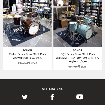
SONOR
SONOR
Prolite Series Drum Shell Pack
SQ1 Series Drum Shell Pack
320WM NUB ヌスバウム
320NMMH + 10"TOMTOM CRB クル
ーザー・ブルー
503,250円
(税込)
664,950円
(税込)
OFFICIAL SNS