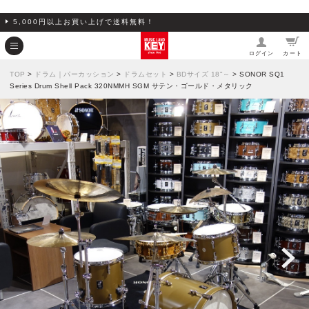
5,000円以上お買い上げで送料無料！
ログイン
カート
TOP
>
ドラム｜パーカッション
>
ドラムセット
>
BDサイズ 18"～
> SONOR SQ1
Series Drum Shell Pack 320NMMH SGM サテン・ゴールド・メタリック