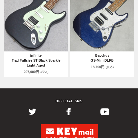
infinite
Bacchus
Trad Fullsize ST Black Sparkle
GS-Mini DLPB
Light Aged
18,700円
(税込)
297,000円
(税込)
OFFICIAL SNS