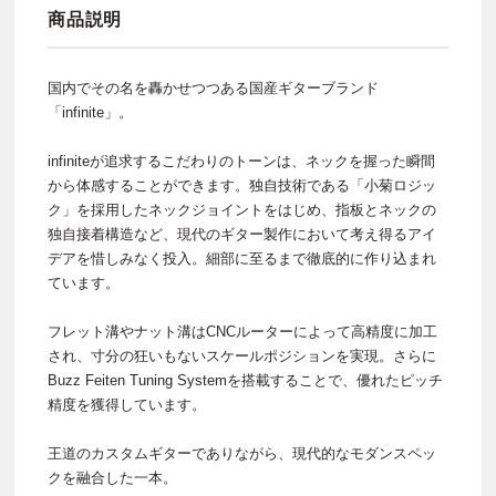
商品説明
国内でその名を轟かせつつある国産ギターブランド
「infinite」。
infiniteが追求するこだわりのトーンは、ネックを握った瞬間
から体感することができます。独自技術である「小菊ロジッ
ク」を採用したネックジョイントをはじめ、指板とネックの
独自接着構造など、現代のギター製作において考え得るアイ
デアを惜しみなく投入。細部に至るまで徹底的に作り込まれ
ています。
フレット溝やナット溝はCNCルーターによって高精度に加工
され、寸分の狂いもないスケールポジションを実現。さらに
Buzz Feiten Tuning Systemを搭載することで、優れたピッチ
精度を獲得しています。
王道のカスタムギターでありながら、現代的なモダンスペッ
クを融合した一本。