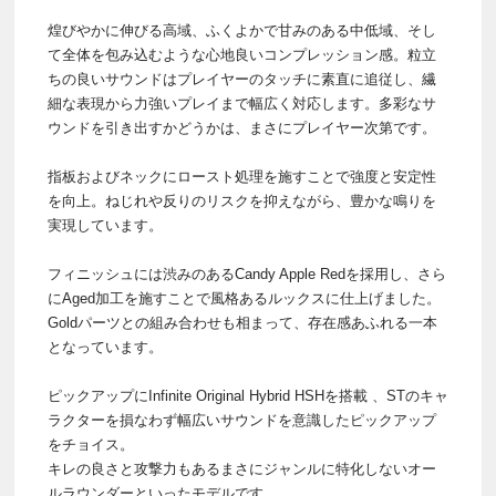
煌びやかに伸びる高域、ふくよかで甘みのある中低域、そし
て全体を包み込むような心地良いコンプレッション感。粒立
ちの良いサウンドはプレイヤーのタッチに素直に追従し、繊
細な表現から力強いプレイまで幅広く対応します。多彩なサ
ウンドを引き出すかどうかは、まさにプレイヤー次第です。
指板およびネックにロースト処理を施すことで強度と安定性
を向上。ねじれや反りのリスクを抑えながら、豊かな鳴りを
実現しています。
フィニッシュには渋みのあるCandy Apple Redを採用し、さら
にAged加工を施すことで風格あるルックスに仕上げました。
Goldパーツとの組み合わせも相まって、存在感あふれる一本
となっています。
ピックアップにInfinite Original Hybrid HSHを搭載 、STのキャ
ラクターを損なわず幅広いサウンドを意識したピックアップ
をチョイス。
キレの良さと攻撃力もあるまさにジャンルに特化しないオー
ルラウンダーといったモデルです。