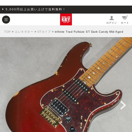
5,000円以上お買い上げで送料無料！
ログイン
カート
TOP
>
エレキギター
>
STタイプ
> infinite Trad Fullsize ST Dark Candy Mid Aged