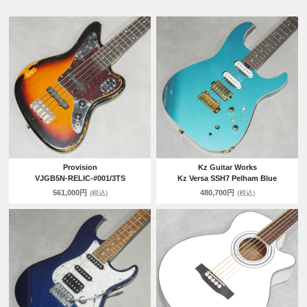
Provision
Kz Guitar Works
VJGB5N-RELIC-#001/3TS
Kz Versa SSH7 Pelham Blue
561,000円
480,700円
(税込)
(税込)