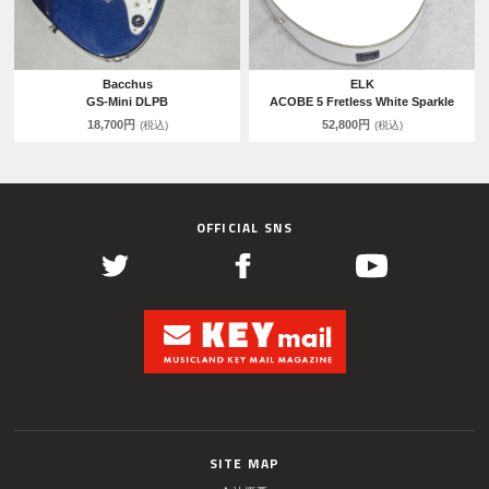
Bacchus
ELK
GS-Mini DLPB
ACOBE 5 Fretless White Sparkle
18,700円
52,800円
(税込)
(税込)
OFFICIAL SNS
SITE MAP