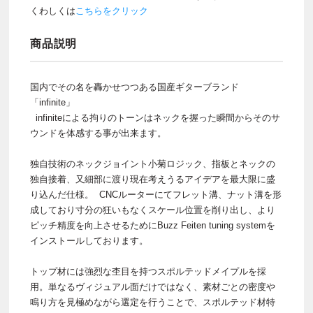
くわしくは
こちらをクリック
商品説明
国内でその名を轟かせつつある国産ギターブランド
「infinite」
infiniteによる拘りのトーンはネックを握った瞬間からそのサ
ウンドを体感する事が出来ます。
独自技術のネックジョイント小菊ロジック、指板とネックの
独自接着、又細部に渡り現在考えうるアイデアを最大限に盛
り込んだ仕様。 CNCルーターにてフレット溝、ナット溝を形
成しており寸分の狂いもなくスケール位置を削り出し、より
ピッチ精度を向上させるためにBuzz Feiten tuning systemを
インストールしております。
トップ材には強烈な杢目を持つスポルテッドメイプルを採
用。単なるヴィジュアル面だけではなく、素材ごとの密度や
鳴り方を見極めながら選定を行うことで、スポルテッド材特