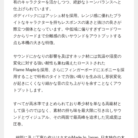
有のキャラクターを活かしつつ、絶妙なトーンバランスへと
仕上げられています。
ボディバックにはアッシュ材を採用。レンジ感に優れたブラ
イトなキャラクターを持ちレスポンスの速さと抜けの良さが
際立つ個体となっています。中低域に偏りすぎずコードワー
クからリードまで分離感の良いサウンドをアウトプットする
点も本機の大きな特徴。
サウンドにかなりの影響を及ぼすネック材には気温や湿度の
変化に対する強い耐性も兼ね備えたローストされた
Flame Mapleを採用、さらにフィンガーボードにエボニーを採
用することで特有のタイトで力強い鳴りを生み出し形状変化
が起きにくくなり細かな音の立ち上がりを余すことなくアウ
トプットします。
すべてが高水準でまとめられており希少材を単なる高級材と
して扱うのではなく、素材の持ち味を最大限に引き出しサウ
ンドとヴィジュアル、その両面で最高峰を追求した完成度は
圧巻。
細部に及ぶ丁寧な作りはさすがMade In Japan 日本独自の木