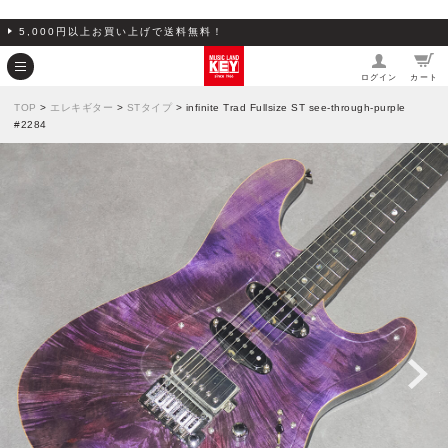
5,000円以上お買い上げで送料無料！
ログイン
カート
TOP
>
エレキギター
>
STタイプ
> infinite Trad Fullsize ST see-through-purple
#2284