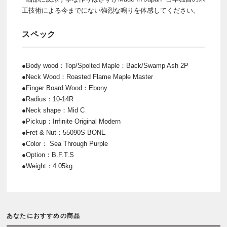
工技術による今までにない強烈な鳴りを体感してください。
スペック
●Body wood：Top/Spolted Maple：Back/Swamp Ash 2P
●Neck Wood：Roasted Flame Maple Master
●Finger Board Wood：Ebony
●Radius：10-14R
●Neck shape：Mid C
●Pickup：Infinite Original Modern
●Fret & Nut：55090S BONE
●Color： Sea Through Purple
●Option：B.F.T.S
●Weight：4.05kg
あなたにおすすめの商品