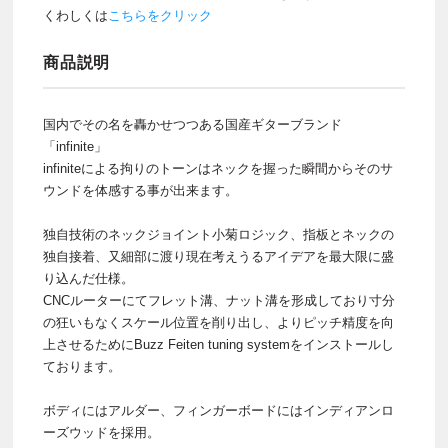
くわしくは
こちらをクリック
商品説明
国内でその名を轟かせつつある国産ギターブランド
「infinite」
infiniteによる拘りのトーンはネックを握った瞬間からそのサ
ウンドを体感する事が出来ます。
独自技術のネックジョイント小菊ロジック、指板とネックの
独自接着、又細部に渡り現在考えうるアイデアを最大限に盛
り込んだ仕様。
CNCルーターにてフレット溝、ナット溝を形成しており寸分
の狂いもなくスケール位置を削り出し、よりピッチ精度を向
上させるためにBuzz Feiten tuning systemをインストールし
ております。
ボディにはアルダー、フィンガーボードにはインディアンロ
ーズウッドを採用。