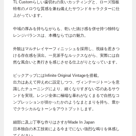
TL Customらしい歯切れの良いカッティングと、ローズ指板
特有のメロウな質感を兼ね備えたサウンドキャラクターに仕
上がっています。
中域の厚みを持ちながらも、乾いた抜け感を併せ持つ独特な
レンジバランスは、本機ならではの魅力。
外観はマルチレイヤーフィニッシュを採用し、視線を惹きつ
ける存在感を演出。一見派手なルックスながら、実際には自
然な風合いと奥行きを感じさせる仕上がりとなっています。
ピックアップにはInfinite Original Vintageを搭載。
出力はあえて抑えめに設定しつつ、ヴィンテージトーンを意
識したチューニングにより、細くなりすぎない芯のあるサウ
ンドを実現。レンジ全体に極端な暴れがなくまるで自然なコ
ンプレッションが掛かったかのようなまとまりを持ち、豊か
でクラシカルなトーンをアウトプットします。
細部に及ぶ丁寧な作りはさすがMade In Japan
日本独自の木工技術による今までにない強烈な鳴りを体感し
てください