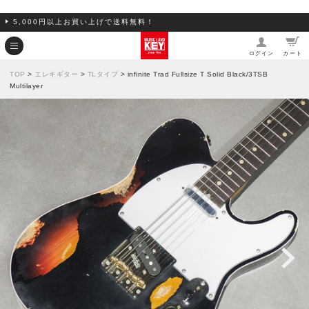
5,000円以上お買い上げで送料無料！
ログイン
カート
TOP
>
エレキギター
>
TLタイプ
> infinite Trad Fullsize T Solid Black/3TSB
Multilayer