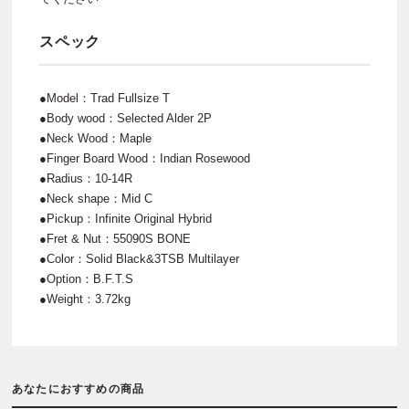
スペック
●Model：Trad Fullsize T
●Body wood：Selected Alder 2P
●Neck Wood：Maple
●Finger Board Wood：Indian Rosewood
●Radius：10-14R
●Neck shape：Mid C
●Pickup：Infinite Original Hybrid
●Fret & Nut：55090S BONE
●Color：Solid Black&3TSB Multilayer
●Option：B.F.T.S
●Weight：3.72kg
あなたにおすすめの商品