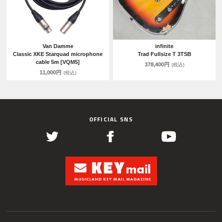
Van Damme
infinite
Classic XKE Starquad microphone
Trad Fullsize T 3TSB
cable 5m [VQM5]
378,400円
(税込)
11,000円
(税込)
OFFICIAL SNS