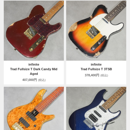
infinite
infinite
Trad Fullsize T Dark Candy Mid
Trad Fullsize T 3TSB
Aged
378,400円
(税込)
407,000円
(税込)