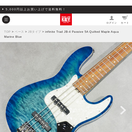
5,000円以上お買い上げで送料無料！
ログイン
カート
TOP
>
ベース
>
JBタイプ
> infinite Trad JB-4 Passive 5A Quilted Maple Aqua
Marine Blue