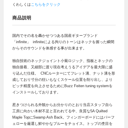
くわしくは
こちらをクリック
商品説明
国内でその名を轟かせつつある国産ギターブランド
「infinite」 infiniteによる拘りのトーンはネックを握った瞬間
からそのサウンドを体感する事が出来ます。
独自技術のネックジョイント小菊ロジック、指板とネックの
独自接着、又細部に渡り現在考えうるアイデアを最大限に盛
り込んだ仕様。 CNCルーターにてフレット溝、ナット溝を形
成しており寸分の狂いもなくスケール位置を削り出し、より
ピッチ精度を向上させるためにBuzz Feiten tuning systemを
インストールしております。
惹きつけられる外観からお分かりのとおり当店スタッフ自ら
工房に向かい木材不足と言われてる中、良質な5A Quilted
Maple TopにSwamp Ash Back。フィンガーボードにはパーフ
ェローを厳選し鮮やかなブルーをチョイス。トップの杢目を