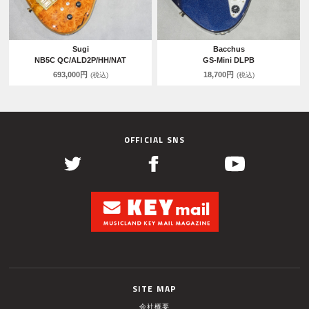
Sugi
Bacchus
NB5C QC/ALD2P/HH/NAT
GS-Mini DLPB
693,000円
18,700円
(税込)
(税込)
OFFICIAL SNS
SITE MAP
会社概要