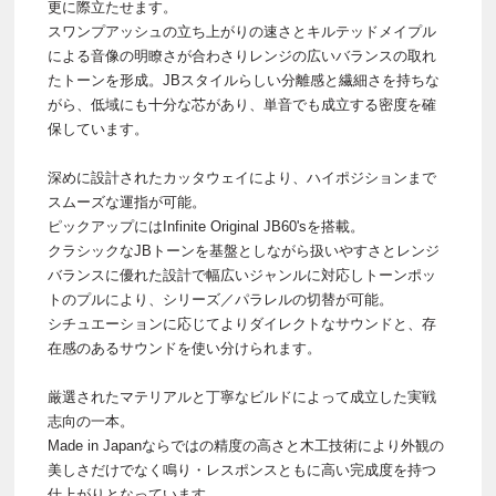
更に際立たせます。
スワンプアッシュの立ち上がりの速さとキルテッドメイプル
による音像の明瞭さが合わさりレンジの広いバランスの取れ
たトーンを形成。JBスタイルらしい分離感と繊細さを持ちな
がら、低域にも十分な芯があり、単音でも成立する密度を確
保しています。
深めに設計されたカッタウェイにより、ハイポジションまで
スムーズな運指が可能。
ピックアップにはInfinite Original JB60'sを搭載。
クラシックなJBトーンを基盤としながら扱いやすさとレンジ
バランスに優れた設計で幅広いジャンルに対応しトーンポッ
トのプルにより、シリーズ／パラレルの切替が可能。
シチュエーションに応じてよりダイレクトなサウンドと、存
在感のあるサウンドを使い分けられます。
厳選されたマテリアルと丁寧なビルドによって成立した実戦
志向の一本。
Made in Japanならではの精度の高さと木工技術により外観の
美しさだけでなく鳴り・レスポンスともに高い完成度を持つ
仕上がりとなっています。