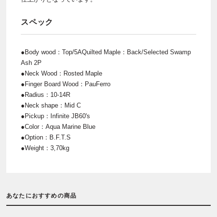
スペック
●Body wood：Top/5AQuilted Maple：Back/Selected Swamp
Ash 2P
●Neck Wood：Rosted Maple
●Finger Board Wood：PauFerro
●Radius：10-14R
●Neck shape：Mid C
●Pickup：Infinite JB60's
●Color：Aqua Marine Blue
●Option：B.F.T.S
●Weight：3,70kg
あなたにおすすめの商品