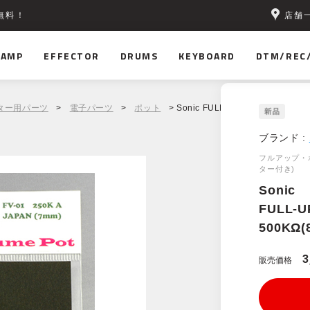
店舗
無料！
AMP
EFFECTOR
DRUMS
KEYBOARD
DTM/REC
ター用パーツ
>
電子パーツ
>
ポット
> Sonic FULL-UP VOLUME PO
ブランド :
フルアップ・ボ
ター付き)
Sonic
FULL-U
500K
3
販売価格