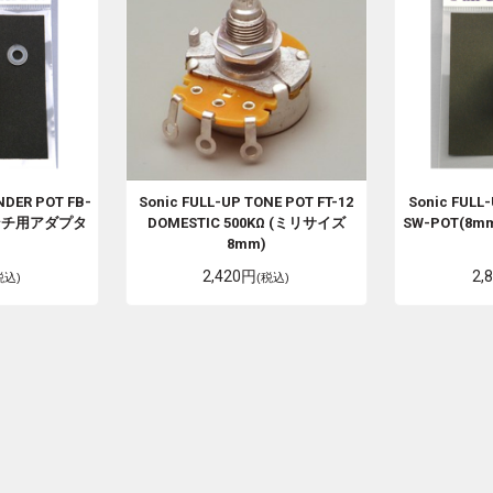
NDER POT FB-
Sonic
FULL-UP TONE POT FT-12
Sonic
FULL-
インチ用アダプタ
DOMESTIC 500KΩ (ミリサイズ
SW-POT(8m
)
8mm)
2,420円
2,
税込)
(税込)