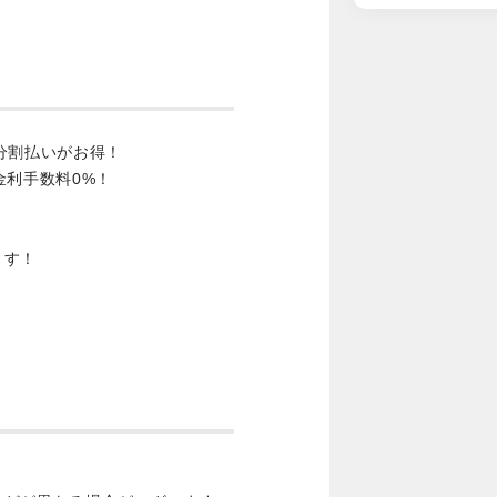
分割払いがお得！
金利手数料0%！
ます！