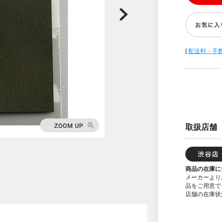
[
配送料・手
取扱店舗
商品の在庫に
メーカーより
品をご用意で
店舗の在庫状