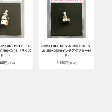
UP TONE POT FT-14
Sonic
FULL-UP VOLUME POT FV-
m) 500KΩ (ミリサイズ
21
250KΩ(3/8インチアダプター付
8mm)
き)
860円
3,190円
(税込)
(税込)