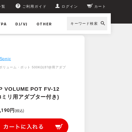
一覧
ご利用ガイド
ログイン
カート
/PA
DJ/VJ
OTHER
キーワード検索
T FV-12 500KΩ(8ミリ用アダプター付き)
Sonic
リューム・ポット 500KΩ(8?@用アダプ
P VOLUME POT FV-12
Ω(8ミリ用アダプター付き)
,190円
(税込)