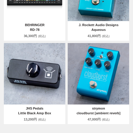
BEHRINGER
J. Rockett Audio Designs
RD-78
Aqueous
36,300円
41,800円
(税込)
(税込)
JHS Pedals
strymon
Little Black Amp Box
cloudburst [ambient reverb]
13,200円
47,000円
(税込)
(税込)