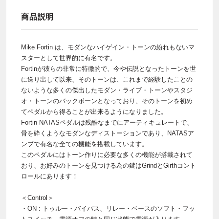
商品説明
Mike Fortin は、モダンなハイゲイン・トーンの紛れもないマ
スターとして世界的に有名です。
Fortinが彼らの非常に特徴的で、今や伝説となったトーンを世
に送り出して以来、そのトーンは、これまで経験したことの
ないような多くの傑出したモダン・ライブ・トーンやスタジ
オ・トーンのバックボーンとなっており、そのトーンを初め
てペダルから得ることが出来るようになりました。
Fortin NATASペダルは残酷なまでにアーティキュレートで、
骨を砕くようなモダンなディストーションであり、NATASア
ンプで有名な全ての機能を搭載しています。
このペダルにはトーン作りに必要な多くの機能が搭載されて
おり、お好みのトーンを見つける為の鍵はGrindとGirthコント
ロールにあります！
＜Control＞
・ON : トゥルー・バイパス、リレー・ベースのソフト・フッ