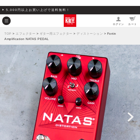
5,000円以上お買い上げで送料無料！
ログイン
カート
TOP
>
エフェクター
>
ギター用エフェクター
>
ディストーション
> Fortin
Amplification NATAS PEDAL