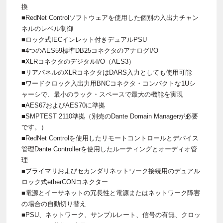
換
■RedNet Controlソフトウェアを使用した個別の入出力チャン
ネルのレベル制御
■ロック式IECインレット付きデュアルPSU
■4つのAES59標準DB25コネクタのアナログI/O
■XLRコネクタのデジタルI/O（AES3）
■リアパネルのXLRコネクタはDARS入力としても使用可能
■ワードクロック入出力用BNCコネクタ・コンパクトな1Uシ
ャーシで、最小のラック・スペースで最大の機能を実現
■AES67およびAES70に準拠
■SMPTEST 2110準拠（別売のDante Domain Managerが必要
です。）
■RedNet Controlを使用したリモートコントロールとデバイス
管理Dante Controllerを使用したルーティングとオーディオ管
理
■プライマリおよびセカンダリネットワーク接続用のデュアル
ロック式etherCONコネクター
■電源とイーサネットの冗長性と電源またはネットワーク障害
の場合の自動切り替え
■PSU、ネットワーク、サンプルレート、信号の有無、クロッ