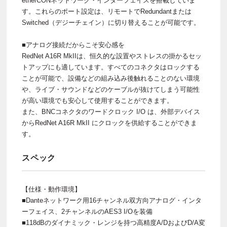
etherCONネットワーク・インターフェイスを搭載していま
す。これらのポート設定は、リモートでRedundantまたは
Switched（デジーチェイン）に切り替えることが可能です。
■アナログ接続だからこそ安心感を
RedNet A16R MkIIは、恒久的な設置やストレスの掛かるセッ
トアップにも適しています。すべてのコネクタはロックする
ことが可能で、設備などの組み込み後触れることのない環境
や、ライブ・サウンドなどのケーブルが抜けてしまう可能性
が高い環境でも安心して使用することができます。
また、BNCコネクタのワードクロック I/O は、外部デバイス
からRedNet A16R MkII にクロックを供給することができま
す。
スペック
【仕様・動作環境】
■Danteネットワーク用16チャンネル双方向アナログ・インタ
ーフェイス、2チャンネルのAES3 I/Oを装備
■118dBのダイナミック・レンジを持つ高精度A/DおよびD/A変