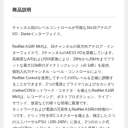
商品説明
チャンネル別のレベルコントロールが可能な16x16アナログ
I/O - Danteインターフェイス。
RedNet A16R MkIIは、16チャンネルの双方向アナログ・イン
ターフェイスで、2チャンネルのAES3 I/Oを搭載しています。
高精度なA/DおよびD/A変換により、20Hzから20kHzまでフラ
ットな最大119dBのダイナミックレンジ（±0.1dB）を提供。
個別入出力チャンネル・レベル・コントロールにより、
RedNet Controlを使用してすべてのI/Oレベルを正確に調整す
ることができます。2つの電源とプライマリおよびセカンダリ
のetherCONネットワーク・コネクタ・を備えたRedNet A16R
MkIIは、レコーディング、ポストプロダクション、ライブ・
サウンド、放送などの様々な現場に最適です。
ネットワークおよび電源の冗長性もRedNet A16Rの特徴の一
つです。クリップ付きIECコネクターを備える、独立した２つ
のユニバーサルPSU（100–240V）に加え、2つのロック式