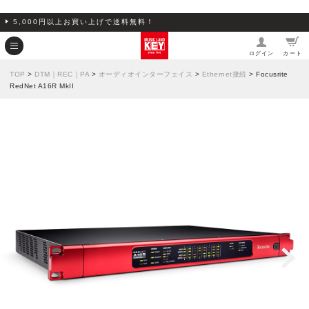
5,000円以上お買い上げで送料無料！
ログイン
カート
TOP
>
DTM｜REC｜PA
>
オーディオインターフェイス
>
Ethernet接続
> Focusrite
RedNet A16R MkII