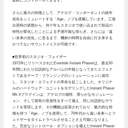
柔軟にコントロールできます。
さらに最大の特徴として、アナログ・コンポーネントの経年
劣化をシミュレートする「Age」ノブを搭載しています。工場
出荷時の状態から、何十年もスタジオで使い込まれて部品の
特性が変化したことによる予測不能な揺らぎ、さらには「遠
い未来の劣化」に至るまで、機材の時間を自由に行き来する
かつてないサウンドメイクが可能です。
■世界初のスタジオ・フェイザー
1972年にリリースされたEventide Instant Phaserは、過去50
年間にわたり伝説的なアルバムの中核となってきたエフェク
トであるテープ・フランジングのシミュレーションに成功
し、スタジオ・エフェクトの革命を起こしました。オリジナ
ルのハードウェア・ユニットをモデリングしたInstant Phaser
Mk IIプラグインは、アナログの個性、滑らかなモジュレーシ
ョン、そして固有の音楽性をすべて備え、同じ伝説的なサウ
ンドを実現します。その機能は拡張されており、魅力的な特
徴を持つ「Age」ノブを使用して、70年代から遠い未来へとフ
ェイザーをタイムトラベルさせることさえ可能になりまし
た。完全なコントロール・オプションを備えたInstant Phaser