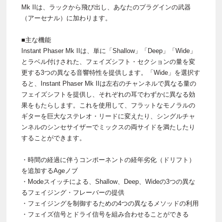
Mk IIは、ラックから飛び出し、あなたのプラグインの武器
（アーセナル）に加わります。
■主な機能
Instant Phaser Mk IIは、単に「Shallow」「Deep」「Wide」
とラベル付けされた、フェイズシフト・セクションの量を変
更する3つの異なる音響特性を提供します。「Wide」を選択す
ると、Instant Phaser Mk IIは左右のチャンネルで異なる量の
フェイズシフトを提供し、それぞれの耳でわずかに異なる効
果をもたらします。これを使用して、フラットなモノラルの
ギターを巨大なステレオ・リードに変えたり、シングルチャ
ンネルのシンセサイザーでミックスの両サイドを満たしたり
することができます。
・時間の経過に伴うコンポーネントの経年劣化（ドリフト）
を追加するAgeノブ
・Modeスイッチによる、Shallow、Deep、Wideの3つの異な
るフェイジング・フレーバーの提供
・フェイジングを制御するための4つの異なるメソッドの利用
・フェイズ信号とドライ信号を組み合わせることができる