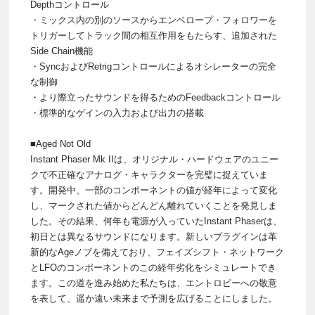
Depthコントロール
・ミックス内の別のソースからエンベロープ・フォロワーを
トリガーしてトラック間の相互作用をもたらす、追加された
Side Chain機能
・SyncおよびRetrigコントロールによるオシレーターの完全
な制御
・より際立ったサウンドを得るためのFeedbackコントロール
・標準的なゲインの入力および出力の搭載
■Aged Not Old
Instant Phaser Mk IIは、オリジナル・ハードウェアのユニー
クで不正確なアナログ・キャラクターを完璧に捉えていま
す。開発中、一部のコンポーネントの値が経年によって変化
し、マークされた値からどんどん離れていくことを発見しま
した。その結果、何年も電源が入っていたInstant Phaserは、
初日とは異なるサウンドになります。新しいプラグインは革
新的なAgeノブを備えており、フェイズシフト・ネットワーク
とLFOのコンポーネントのこの経年劣化をシミュレートでき
ます。この道を進み始めた私たちは、エントロピーへの敬意
を表して、遥か遠い未来まで予測を広げることにしました。