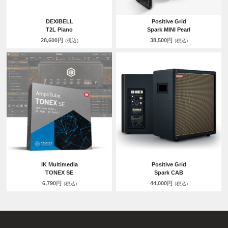
DEXIBELL
Positive Grid
T2L Piano
Spark MINI Pearl
28,600円
38,500円
(税込)
(税込)
IK Multimedia
Positive Grid
TONEX SE
Spark CAB
6,790円
44,000円
(税込)
(税込)