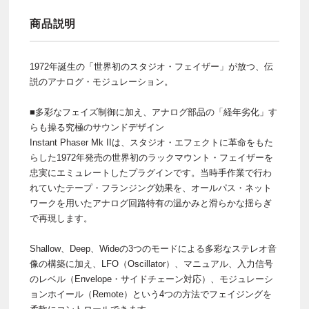
商品説明
1972年誕生の「世界初のスタジオ・フェイザー」が放つ、伝
説のアナログ・モジュレーション。
■多彩なフェイズ制御に加え、アナログ部品の「経年劣化」す
らも操る究極のサウンドデザイン
Instant Phaser Mk IIは、スタジオ・エフェクトに革命をもた
らした1972年発売の世界初のラックマウント・フェイザーを
忠実にエミュレートしたプラグインです。当時手作業で行わ
れていたテープ・フランジング効果を、オールパス・ネット
ワークを用いたアナログ回路特有の温かみと滑らかな揺らぎ
で再現します。
Shallow、Deep、Wideの3つのモードによる多彩なステレオ音
像の構築に加え、LFO（Oscillator）、マニュアル、入力信号
のレベル（Envelope・サイドチェーン対応）、モジュレーシ
ョンホイール（Remote）という4つの方法でフェイジングを