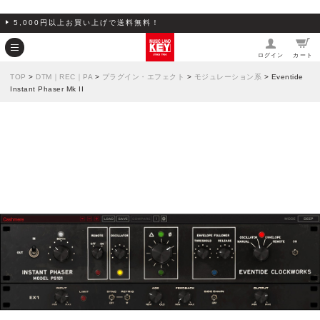
5,000円以上お買い上げで送料無料！
ログイン
カート
TOP
>
DTM｜REC｜PA
>
プラグイン・エフェクト
>
モジュレーション系
> Eventide
Instant Phaser Mk II