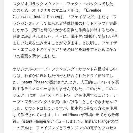
スタジオ用ラックマウント・エフェクト・ボックスでした。
このため、オリジナルのマニュアルは、「Eventide
Clockworks Instant Phaserは、『フェイジング』または『フ
ランジング』として知られる特殊効果のセットアップと実装
にかかる、費用と時間のかかる面倒な作業を排除するために
特別に設計されました。さらに、電子的に制御して新しい望
ましい効果を生み出すことができます」と説明し、フェイザ
ー・エフェクトのアイデアとその目的を紹介するためにかな
りの言葉を費やしました。
オリジナルのテープ・フランジング・サウンドを構成する中
心は、わずかに遅延した信号と結合されたドライ信号でし
た。Instant Phaserが設計されたとき、人工的にディレイを実
現するテクノロジーはありませんでした。このため、このエ
フェクトはオールパス・ネットワークを使用することで、テ
ープ・フランジングの音質に近づけることしかできませんで
した。サウンドは似ていますが、根本的に異なる方法を使用
して作成されています。Instant Phaserが市場に出てから数年
後、Instant Flangerがデビューしました。Instant Flangerのマ
ニュアルは、フェイジングとフランジングの電子的プロセス