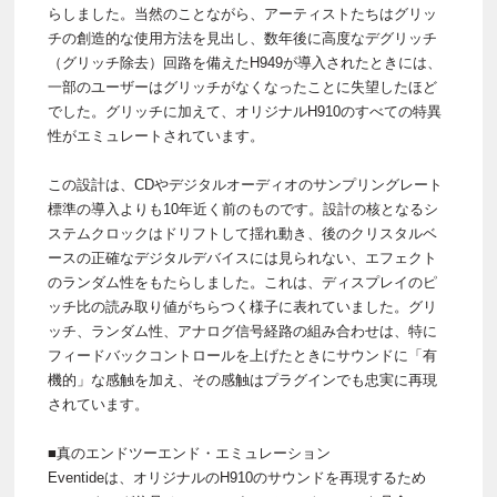
らしました。当然のことながら、アーティストたちはグリッ
チの創造的な使用方法を見出し、数年後に高度なデグリッチ
（グリッチ除去）回路を備えたH949が導入されたときには、
一部のユーザーはグリッチがなくなったことに失望したほど
でした。グリッチに加えて、オリジナルH910のすべての特異
性がエミュレートされています。
この設計は、CDやデジタルオーディオのサンプリングレート
標準の導入よりも10年近く前のものです。設計の核となるシ
ステムクロックはドリフトして揺れ動き、後のクリスタルベ
ースの正確なデジタルデバイスには見られない、エフェクト
のランダム性をもたらしました。これは、ディスプレイのピ
ッチ比の読み取り値がちらつく様子に表れていました。グリ
ッチ、ランダム性、アナログ信号経路の組み合わせは、特に
フィードバックコントロールを上げたときにサウンドに「有
機的」な感触を加え、その感触はプラグインでも忠実に再現
されています。
■真のエンドツーエンド・エミュレーション
Eventideは、オリジナルのH910のサウンドを再現するため