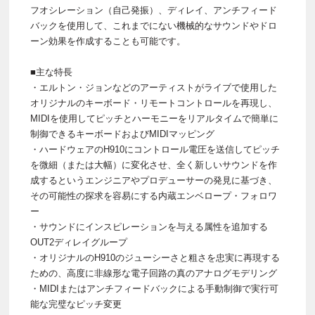
フオシレーション（自己発振）、ディレイ、アンチフィード
バックを使用して、これまでにない機械的なサウンドやドロ
ーン効果を作成することも可能です。
■主な特長
・エルトン・ジョンなどのアーティストがライブで使用した
オリジナルのキーボード・リモートコントロールを再現し、
MIDIを使用してピッチとハーモニーをリアルタイムで簡単に
制御できるキーボードおよびMIDIマッピング
・ハードウェアのH910にコントロール電圧を送信してピッチ
を微細（または大幅）に変化させ、全く新しいサウンドを作
成するというエンジニアやプロデューサーの発見に基づき、
その可能性の探求を容易にする内蔵エンベロープ・フォロワ
ー
・サウンドにインスピレーションを与える属性を追加する
OUT2ディレイグループ
・オリジナルのH910のジューシーさと粗さを忠実に再現する
ための、高度に非線形な電子回路の真のアナログモデリング
・MIDIまたはアンチフィードバックによる手動制御で実行可
能な完璧なピッチ変更