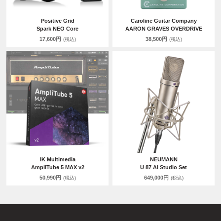
Positive Grid
Caroline Guitar Company
Spark NEO Core
AARON GRAVES OVERDRIVE
17,600円
38,500円
(税込)
(税込)
IK Multimedia
NEUMANN
AmpliTube 5 MAX v2
U 87 Ai Studio Set
50,990円
649,000円
(税込)
(税込)