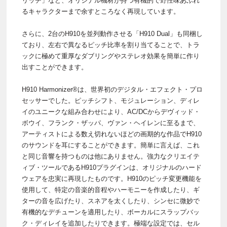
リッチ」など、オリジナル機材が持つ有機的で野性味あふれ
るキャラクターまで余すところなく再現しています。
さらに、2台のH910を並列動作させる「H910 Dual」も同梱し
ており、左右で異なるピッチ比率を割り当てることで、トラ
ックに極めて重厚なダブリングやステレオ効果を簡単に作り
出すことができます。
H910 Harmonizer®は、世界初のデジタル・エフェクト・プロ
セッサーでした。ピッチシフト、モジュレーション、ディレ
イのユニークな組み合わせにより、AC/DCからデヴィッド・
ボウイ、フランク・ザッパ、ヴァン・ヘイレンに至るまで、
アーティストによる数え切れないほどの画期的な作品でH910
のサウンドを耳にすることができます。簡単に言えば、これ
と同じ音響を持つものは他にありません。強力なクリエイテ
ィブ・ツールであるH910プラグインは、オリジナルのハード
ウェアを忠実に再現したものです。H910のピッチ変更機能を
使用して、特定の音楽的音程やハーモニーを作成したり、ギ
ターの音を広げたり、スネアを太くしたり、シンセに微妙で
有機的なデチューンを適用したり、ボーカルにスラップバッ
ク・ディレイを追加したりできます。極端な設定では、セル