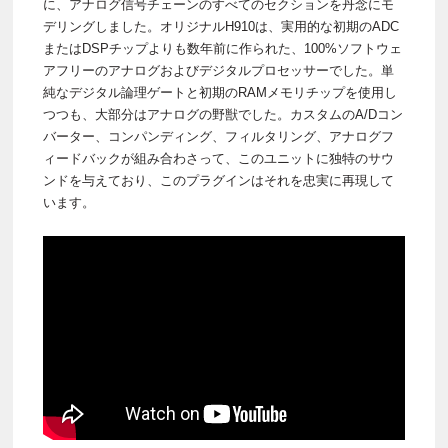
に、アナログ信号チェーンのすべてのセクションを丹念にモ
デリングしました。オリジナルH910は、実用的な初期のADC
またはDSPチップよりも数年前に作られた、100%ソフトウェ
アフリーのアナログおよびデジタルプロセッサーでした。単
純なデジタル論理ゲートと初期のRAMメモリチップを使用し
つつも、大部分はアナログの野獣でした。カスタムのA/Dコン
バーター、コンパンディング、フィルタリング、アナログフ
ィードバックが組み合わさって、このユニットに独特のサウ
ンドを与えており、このプラグインはそれを忠実に再現して
います。