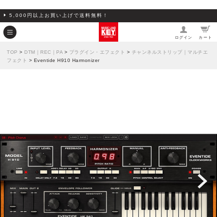
5,000円以上お買い上げで送料無料！
ログイン
カート
TOP
>
DTM｜REC｜PA
>
プラグイン・エフェクト
>
チャンネルストリップ｜マルチエ
フェクト
> Eventide H910 Harmonizer