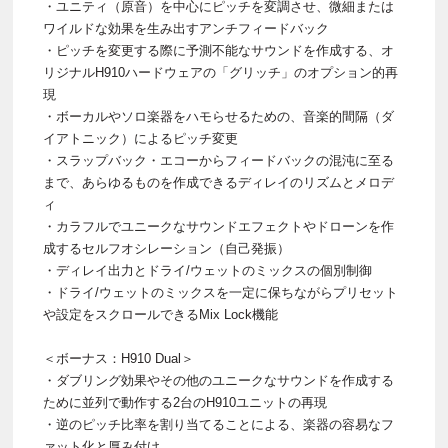
・ユニティ（原音）を中心にピッチを変調させ、微細または
ワイルドな効果を生み出すアンチフィードバック
・ピッチを変更する際に予測不能なサウンドを作成する、オ
リジナルH910ハードウェアの「グリッチ」のオプション的再
現
・ボーカルやソロ楽器をハモらせるための、音楽的間隔（ダ
イアトニック）によるピッチ変更
・スラップバック・エコーからフィードバックの混沌に至る
まで、あらゆるものを作成できるディレイのリズムとメロデ
ィ
・カラフルでユニークなサウンドエフェクトやドローンを作
成するセルフオシレーション（自己発振）
・ディレイ出力とドライ/ウェットのミックスの個別制御
・ドライ/ウェットのミックスを一定に保ちながらプリセット
や設定をスクロールできるMix Lock機能
＜ボーナス：H910 Dual＞
・ダブリング効果やその他のユニークなサウンドを作成する
ために並列で動作する2台のH910ユニットの再現
・逆のピッチ比率を割り当てることによる、楽器の容易なフ
ァット化と厚み付け