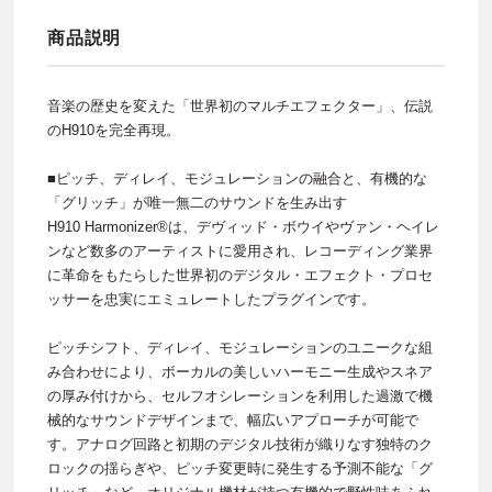
商品説明
音楽の歴史を変えた「世界初のマルチエフェクター」、伝説
のH910を完全再現。
■ピッチ、ディレイ、モジュレーションの融合と、有機的な
「グリッチ」が唯一無二のサウンドを生み出す
H910 Harmonizer®は、デヴィッド・ボウイやヴァン・ヘイレ
ンなど数多のアーティストに愛用され、レコーディング業界
に革命をもたらした世界初のデジタル・エフェクト・プロセ
ッサーを忠実にエミュレートしたプラグインです。
ピッチシフト、ディレイ、モジュレーションのユニークな組
み合わせにより、ボーカルの美しいハーモニー生成やスネア
の厚み付けから、セルフオシレーションを利用した過激で機
械的なサウンドデザインまで、幅広いアプローチが可能で
す。アナログ回路と初期のデジタル技術が織りなす独特のク
ロックの揺らぎや、ピッチ変更時に発生する予測不能な「グ