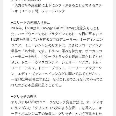
・入力信号を継続的に上下にシフトさせることができるステ
レオ（ユニット間）フィードバック
■エリートの仲間入りを…
2007年、H910はTECnology Hall of Fameに殿堂入りしまし
た。ハードウェアであれプラグインであれ、今日に至るまで
H910を使用している有名なプロデューサー、オーディオエン
ジニア、ミュージシャンのリストは、まさにレコーディング
業界の「名士録」です。ドラムに厚みを持たせ、ボーカルの
ハーモニーを作り、ギターでトラックを最高に満たしてくだ
さい。トニー・ヴィスコンティ、シェリー・ヤクス、トム・
ロード・アルジ、トニー・プラット、ローリー・アンダーソ
ン、エディ・ヴァン・ヘイレンなどに聞いてみてください。
一度H910を武器にすれば、なぜこれまでこれなしでやってこ
れたのかと不思議に思うことでし
■グリッチの復活
オリジナルH910のユニークなピッチ変更方法は、オーディオ
にランダムな「グリッチ（バグのような音）」を導入し、オ
ーディオエンジニアの語彙に「グリッチ」という言葉をもた