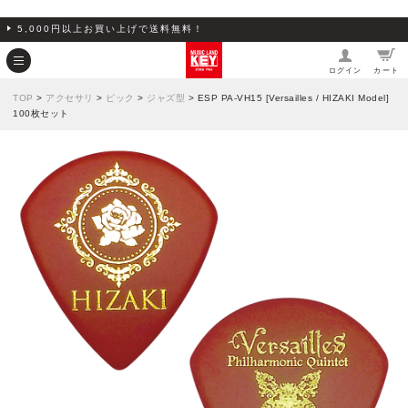
5,000円以上お買い上げで送料無料！
ログイン
カート
TOP
>
アクセサリ
>
ピック
>
ジャズ型
> ESP PA-VH15 [Versailles / HIZAKI Model]
100枚セット