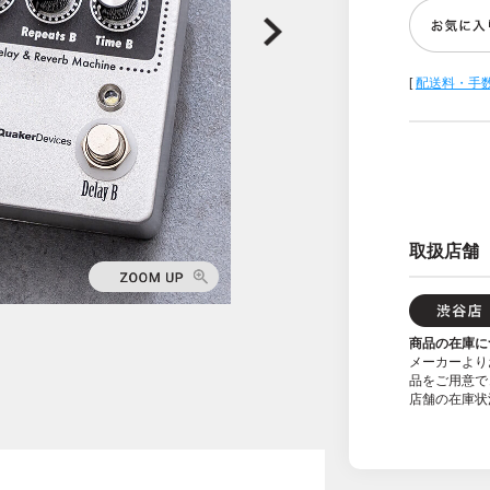
[
配送料・手
取扱店舗
商品の在庫に
メーカーより
品をご用意で
店舗の在庫状