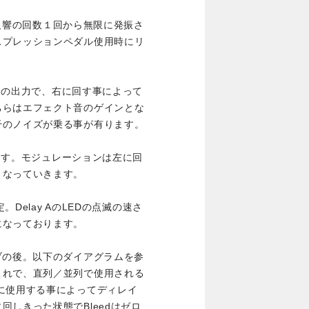
定。反響の回数１回から無限に発振さ
スプレッションペダル使用時にリ
通常の出力で、右に回す事によって
ちらはエフェクト音のゲインとな
干のノイズが乗る事が有ります。
します。モジュレーションは左に回
くなっていきます。
。Delay AのLEDの点滅の速さ
になっております。
（リバーブの後。以下のダイアグラムを参
これで、直列／並列で使用される
に使用する事によってディレイ
しきった状態でBleedはゼロ