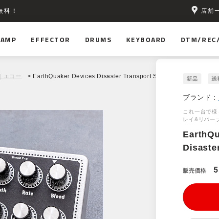
店舗
無料！
AMP
EFFECTOR
DRUMS
KEYBOARD
DTM/REC
｜エコー
> EarthQuaker Devices Disaster Transport SR
ブランド :
これ一台で様
レイ&リバー
EarthQu
Disaste
5
販売価格