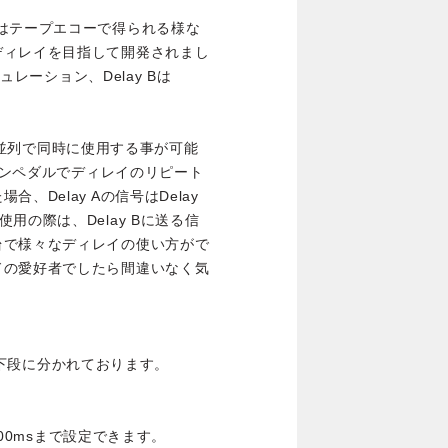
はテープエコーで得られる様な
ディレイを目指して開発されまし
ュレーション、Delay Bは
直列、並列で同時に使用する事が可能
ションペダルでディレイのリピート
Delay Aの信号はDelay
用の際は、Delay Bに送る信
台で様々なディレイの使い方がで
ドの愛好者でしたら間違いなく気
段と下段に分かれております。
600msまで設定できます。