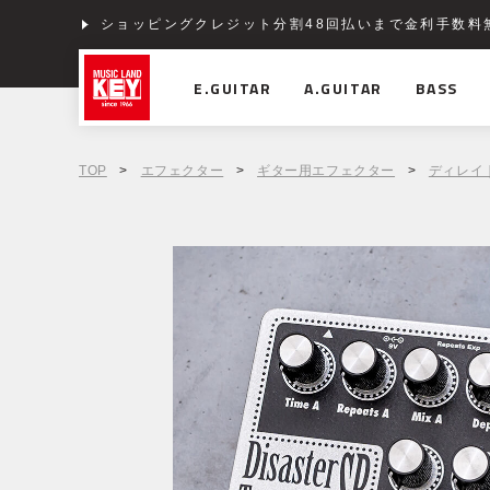
ショッピングクレジット分割48回払いまで金利手数料
E.GUITAR
A.GUITAR
BASS
TOP
>
エフェクター
>
ギター用エフェクター
>
ディレイ