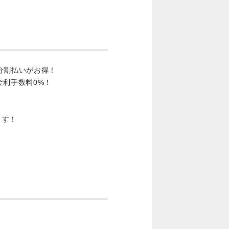
分割払いがお得！
金利手数料0%！
ます！