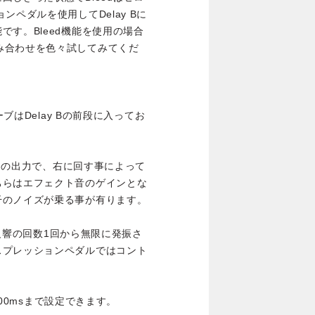
ペダルを使用してDelay Bに
す。Bleed機能を使用の場合
設定の組み合わせを色々試してみてくだ
ーブはDelay Bの前段に入ってお
通常の出力で、右に回す事によって
ちらはエフェクト音のゲインとな
干のノイズが乗る事が有ります。
定。反響の回数1回から無限に発振さ
スプレッションペダルではコント
300msまで設定できます。