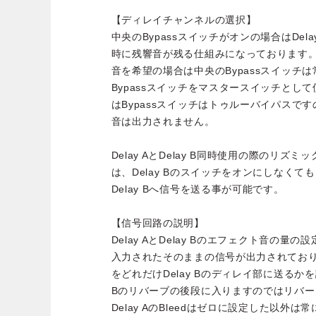
【ディレイチャンネルの選択】
中央のBypassスイッチがオンの場合はDelay
時に残響音が残る仕組みになっております
音を希望の場合は中央のBypassスイッチ
Bypassスイッチをマスタースイッチとし
はBypassスイッチはトゥルーバイパスで
音は出力されません。
Delay AとDelay B同時使用の際のリ
は、Delay Bのスイッチをオンにしなくても、B
Delay Bへ信号を送る事が可能です。
【信号回路の説明】
Delay AとDelay Bのエフェクト音の量
入力されたそのままの信号が出力されております。
をどれだけDelay Bのディレイ部に送るかを
Bのリバーブの後段に入りますのではリバ
Delay AのBleedはゼロに設定した以外は常にD