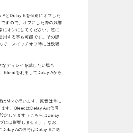
 AとDelay Bを個別にオフした
。ですので、オフにした際の残響
は常にオンにしてください。逆に
て使用する事も可能です。その際
すので、スイッチオフ時には残響
ズミックなディレイを試したい場合
leedを利用してDelay Aから
の設定はMixで行います。原音は常に
BleedはDelay Aの信号
設定してます（こちらはDelay
ーブには影響しません）。なお、
elay Aの信号はDelay Bに送