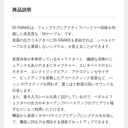
商品説明
DI-SNAKEは、フォンプラグにアクティブバッファー回路を内
蔵した高音質な「DIケーブル」です。
楽器の出力コネクターにDI-SNAKEを直結すれば「シールドケ
ーブルさえ通過しないシグナル」を捉えることができます。
楽器自体が本来持っているキャラクターと、繊細な演奏のニ
ュアンスをありのままにキャプチャー、エレキベースやエレ
キギター、エレクトリックピアノ、アナログシンセサイザ
ー、ピックアップを搭載したアコースティック楽器など、パ
ッシブ/アクティブを問わず、驚くほど鮮度の高いサウンドを
伝送します。
また、最大入力レベルを高く設計しているので、ペダルエフ
ェクターの出力やギターアンプ/ベースアンプのプリアウト端
子などにもご利用いただけます。
機器から直接ミキサー/マイクプリアンプにシグナルを伝送し
て、機器にDI出力を増設する感覚でセットアップできます。