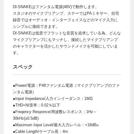
DI-SNAKEはファンタム電源(48V)で動作します。
スタジオのマイクプリアンプ、ステーではPAミキサー、自宅
録音ではオーディオ・インターフェイスなどのマイク入力に
シンプルに接続できます。
DI-SNAKEは低歪でフラットな音質を追求している為、どんな
マイクプリアンプにもマッチし、接続したマイクプリアンプ
のキャラクターを活かしたサウンドメイクを可能にしていま
す。
スペック
●Power/電源：P48ファンタム電源（マイクプリアンプのファ
ンタム電源）
●Input Impedance/入力インイーダンス：1MΩ
●THD+N/歪率：0.02％以下
●Freqency Responce/周波数レスポンス：1Hz～
30kHz(±0.5dB)
●Maximum Input Level/最大入力レベル：+18dBu
●Cable Length/ケーブル長：4m