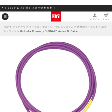
5,000円以上お買い上げで送料無料！
ログイン
カート
TOP
>
アクセサリ
>
ケーブル｜電源｜ワイヤレスシステム
>
機材用ケーブル
>
XLRオ
ス - フォン
> Umbrella Company DI-SNAKE Active DI Cable