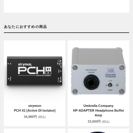
あなたにおすすめの商品
strymon
Umbrella Company
PCH X1 [Active DI Isolator]
HP-ADAPTER Headphone Buffer
Amp
34,980円
(税込)
33,000円
(税込)