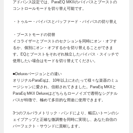
アドバンス設定では、ParaEQ MKIIのバイパスとブーストの
コントロールモードを切り替え可能です。
・トゥルー・バイパスとバッファード・バイパスの切り替え
・ブーストモードの切替
イコライザーとブーストのセクションを同時にオン・オフす
るか、個別にオン・オフするかを切り替えることができま
す。EQとブーストをそれぞれ独立したバイパス・スイッチで
使用したい場合はモードを切り替えてください。
■Deluxeバージョンとの違い
オリジナルParaEqは、10年以上にわたって様々な楽器のミュ
ージシャンに愛され、信頼されてきました。ParaEq MKIIと
ParaEq MKII Deluxeはどちらもローノイズで透明なシグナル
パスが特徴で、極めて多目的な用途に使用できます。
3つのフルパラメトリック・バンドにより、幅広いトーンのシ
ェイプアップと正確な微調整を同時に実現し、あなた自信の
パーフェクト・サウンドに貢献します。