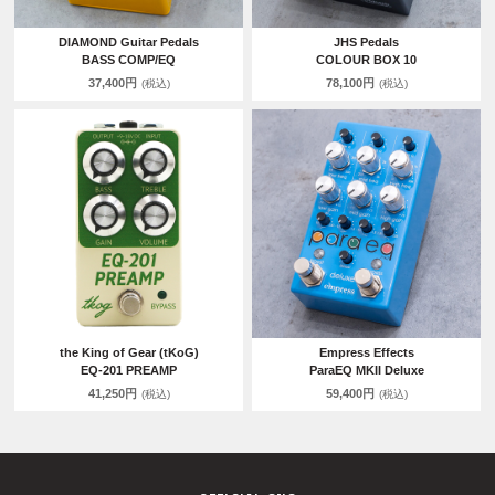
DIAMOND Guitar Pedals
JHS Pedals
BASS COMP/EQ
COLOUR BOX 10
37,400円
78,100円
(税込)
(税込)
the King of Gear (tKoG)
Empress Effects
EQ-201 PREAMP
ParaEQ MKII Deluxe
41,250円
59,400円
(税込)
(税込)