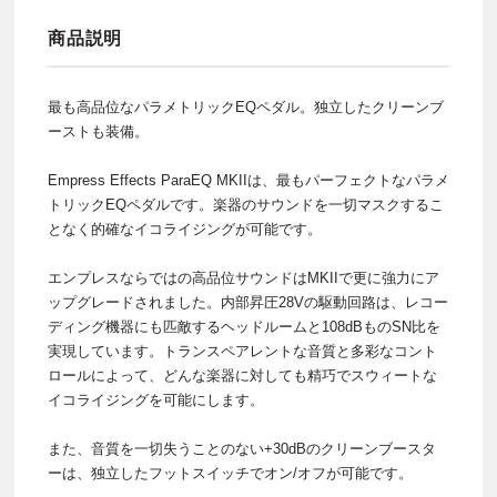
商品説明
最も高品位なパラメトリックEQペダル。独立したクリーンブ
ーストも装備。
Empress Effects ParaEQ MKIIは、最もパーフェクトなパラメ
トリックEQペダルです。楽器のサウンドを一切マスクするこ
となく的確なイコライジングが可能です。
エンプレスならではの高品位サウンドはMKIIで更に強力にア
ップグレードされました。内部昇圧28Vの駆動回路は、レコー
ディング機器にも匹敵するヘッドルームと108dBものSN比を
実現しています。トランスペアレントな音質と多彩なコント
ロールによって、どんな楽器に対しても精巧でスウィートな
イコライジングを可能にします。
また、音質を一切失うことのない+30dBのクリーンブースタ
ーは、独立したフットスイッチでオン/オフが可能です。