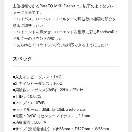
上位機種であるParaEQ MKII Deluxeは、以下のようなプレー
ヤーに最適です。
・ハイパス、ローパス・フィルターで周波数の極端な部分を
精密に調整したい
・ハイエンドを輝かせ、ローエンドを重厚に彩るBandaxallフ
ィルターのサウンドが欲しい
・あらゆるイコライジングにも対応できるようにしたい
スペック
■入力インピーダンス：1MΩ
■出力インピーダンス：100Ω
■周波数レスポンス(-3dB)：22Hz - 25kHz
■THD：< 0.05%
■ノイズ：> 107dB
■ヘッドルーム：30dB @-10dBu reference
■電源：9VDC（センターマイナス） , 2.1mm
■消費電流：300mA
■サイズ (突起物含む)：約H63mm × D127mm × W63mm