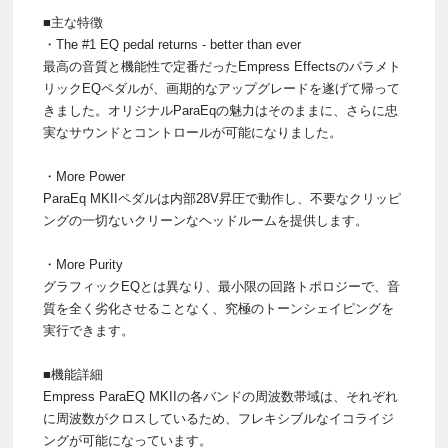
■主な特徴
・The #1 EQ pedal returns - better than ever
最高の音質と機能性で定番だったEmpress Effectsのパラメト
リックEQペダルが、画期的なアップグレードを遂げて帰って
きました。オリジナルParaEqの魅力はそのままに、さらに忠
実なサウンドとコントロールが可能になりました。
・More Power
ParaEq MKIIペダルは内部28V昇圧で動作し、不要なクリッピ
ングの一切ないクリーンなヘッドルームを提供します。
・More Purity
グラフィックEQとは異なり、最小限の回路トポロジーで、音
質を全く劣化させることなく、究極のトーンシェイピングを
実行できます。
■機能詳細
Empress ParaEQ MKIIの各バンドの周波数帯域は、それぞれ
に周波数がクロスしているため、フレキシブルなイコライジ
ングが可能になっています。