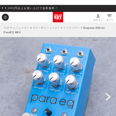
5,000円以上お買い上げで送料無料！
ログイン
カート
TOP
>
エフェクター
>
ギター用エフェクター
>
イコライザー
> Empress Effects
ParaEQ MKII