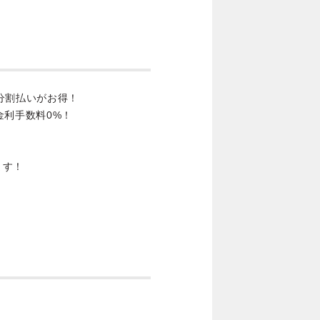
分割払いがお得！
金利手数料0%！
ます！