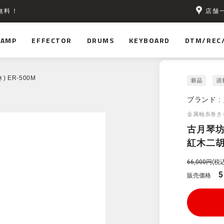
店舗
無料！
AMP
EFFECTOR
DRUMS
KEYBOARD
DTM/REC
 ER-500M
ブランド :
金属軸糸巻き
古月琴
紅木二胡(
66,000円
(税込
5
販売価格