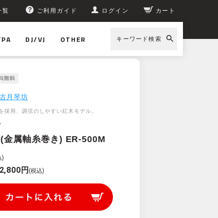
一覧
ご利用ガイド
ログイン
カート
/PA
DJ/VJ
OTHER
キーワード検索
古月琴坊
を採用、調弦のしやすい紅木モデル。
坊
金属軸糸巻き) ER-500M
)
2,800円
(税込)