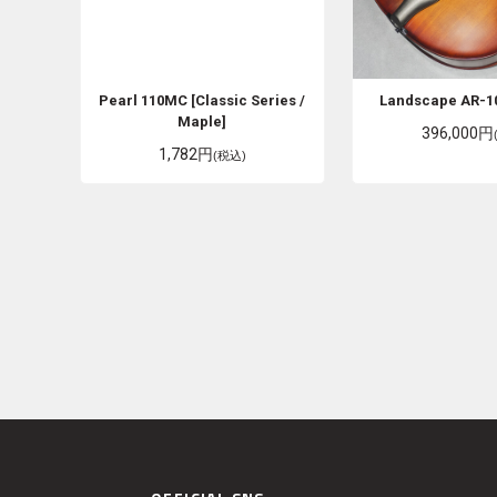
Pearl
110MC [Classic Series /
Landscape
AR-1
Maple]
396,000円
1,782円
(税込)