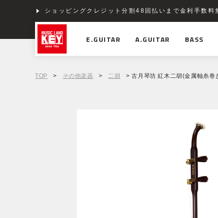
ショッピングクレジット分割48回払いまで金利手数料
E.GUITAR
A.GUITAR
BASS
TOP
>
その他楽器
>
二胡
> 古月琴坊 紅木二胡(金属軸糸巻き)