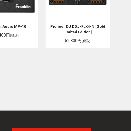
in Audio
MP-10
Pioneer DJ
DDJ-FLX4-N [Gold
Limited Edition]
,400円
(税込)
52,800円
(税込)