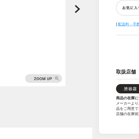
[
配送料・手
取扱店舗
商品の在庫に
メーカーより
品をご用意で
店舗の在庫状