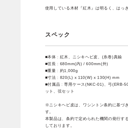
使用している木材『紅木』は明るく、はっ
スペック
■本体 : 紅木、ニシキヘビ皮、(糸巻)真鍮
■弦長 : 680mm(内) / 600mm(外)
■重量 : 約1,000g
■寸法 : 820(L) x 110(W) x 130(H) mm
■付属品 : 専用ケース(NKC-01)、弓(ER
ット、弦セット
※ニシキヘビ皮は、ワシントン条約に基づ
す。
本製品は、条約で定められた機関の発行す
しております。