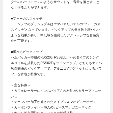
ターのハーフトーンのようなサウンドを、音量を落とすこと
なく得ることができます。
■フォーカススイッチ
トーンノブのプッシュプルはヤマハオリジナルの“フォーカス
スイッチ”となっています。ピックアップの巻き数を増やした
ような効果があり、中低域を強調したアグレッシブな音色変
化が可能です。
■選べるピックアップ
ハムバッカー搭載のRSS20とRSS20L、P-90タイプのシング
ルコイルを搭載したRSS02Tをラインアップ。どちらもヤマハ
独自開発のピックアップで、アルニコVマグネットによるパワ
フルな音色が特徴です。
＜主な特徴＞
・カフェレーサーにインスパイアされた5つのカラーフィニッ
シュ
・チェンバー加工が施されたメイプル＆マホガニーボディ
・カーボンファイバー挿入の3ピースマホガニーネック
・ヤマハ独自開発のハムバッカーVH5搭載