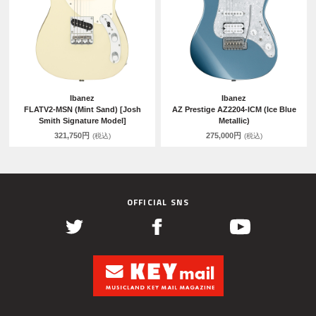
Ibanez
Ibanez
FLATV2-MSN (Mint Sand) [Josh
AZ Prestige AZ2204-ICM (Ice Blue
Smith Signature Model]
Metallic)
321,750円
275,000円
(税込)
(税込)
OFFICIAL SNS