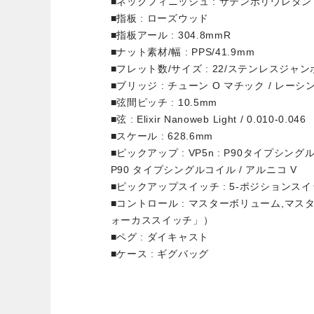
■ネックフィニッシュ : サテンポリウレタン
■指板 : ローズウッド
■指板アール : 304.8mmR
■ナット素材/幅 : PPS/41.9mm
■フレット数/サイズ : 22/ステンレスジャン
■ブリッジ : チューン O マチック / レー
■弦間ピッチ : 10.5mm
■弦 : Elixir Nanoweb Light / 0.010-0.046
■スケール : 628.6mm
■ピックアップ : VP5n : P90タイプシングルコ
P90 タイプシングルコイル / アルニコ V
■ピックアップスイッチ : 5-ポジションス
■コントロール : マスターボリューム,マ
ォーカススイッチ」）
■ペグ : ダイキャスト
■ケース : ギグバッグ