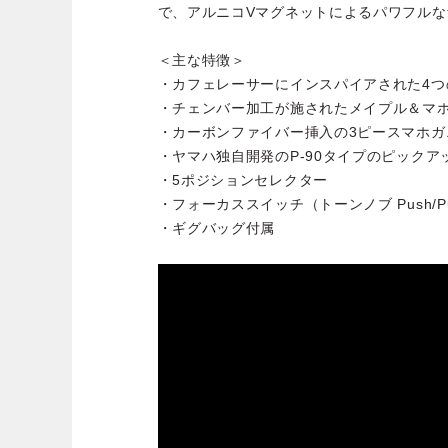
で、アルニコVマグネットによるパワフル
＜主な特徴＞
・カフェレーサーにインスパイアされた4つ
・チェンバー加工が施されたメイプル＆マ
・カーボンファイバー挿入の3ピースマホガ
・ヤマハ独自開発のP-90タイプのピックア
・5ポジションセレクター
・フォーカススイッチ（トーンノブ Push/Pu
・ギグバッグ付属