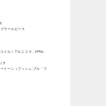
ボ
シングテールピース
イル / アルニコ V , VP5b :
イッチ
スタートーン（プッシュ-プル「フ