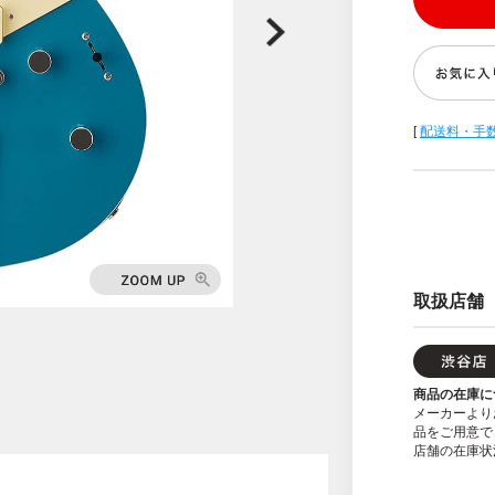
[
配送料・手
取扱店舗
商品の在庫に
メーカーより
品をご用意で
店舗の在庫状