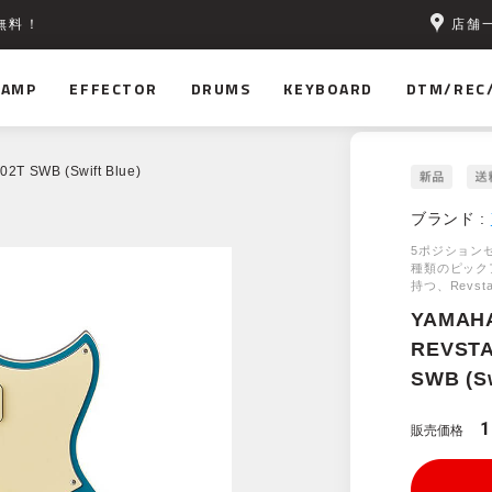
店舗
無料！
AMP
EFFECTOR
DRUMS
KEYBOARD
DTM/REC
T SWB (Swift Blue)
ブランド :
5ポジション
種類のピック
持つ、Revs
YAMAH
REVSTA
SWB (Sw
1
販売価格