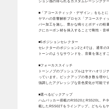
ション感の得られるカスタムレーシングテ
■「アコースティック・デザイン」をもとに
ヤマハの音響解析プロセス「アコースティ
バー加工を施し、豊かな鳴りとボディの軽
クにカーボン材を挿入することで剛性・音
■5ポジションセレクター
セレクターのポジション2と4では、通常の
トーンのようなサウンドを、音量を落とす
■フォーカススイッチ
トーンノブのプッシュプルはヤマハオリジナ
っています。ピックアップの巻き数を増や
強調したアグレッシブな音色変化が可能で
■選べるピックアップ
ハムバッカー搭載のRSS20とRSS20L、P
載したRSS02Tをラインアップ。どちらも