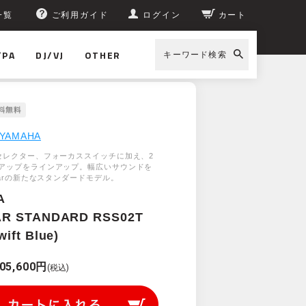
一覧
ご利用ガイド
ログイン
カート
/PA
DJ/VJ
OTHER
キーワード検索
YAMAHA
セレクター、フォーカススイッチに加え、2
アップをラインアップ。幅広いサウンドを
tarの新たなスタンダードモデル。
A
R STANDARD RSS02T
ift Blue)
05,600円
(税込)