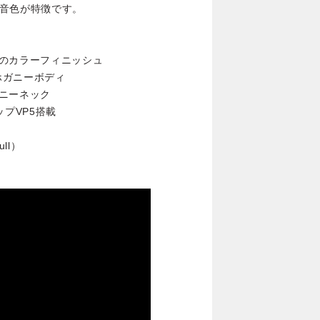
な音色が特徴です。
のカラーフィニッシュ
ホガニーボディ
ニーネック
ップVP5搭載
ll）