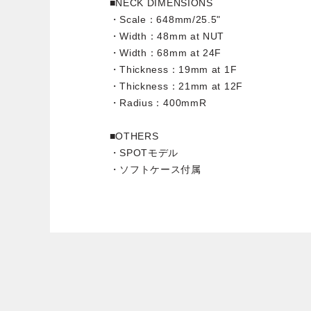
■NECK DIMENSIONS
・Scale：648mm/25.5"
・Width：48mm at NUT
・Width：68mm at 24F
・Thickness：19mm at 1F
・Thickness：21mm at 12F
・Radius：400mmR
■OTHERS
・SPOTモデル
・ソフトケース付属