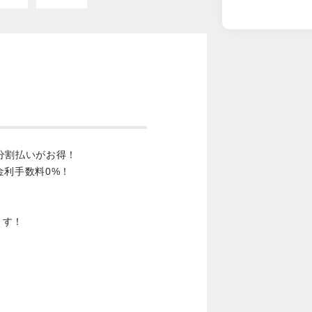
分割払いがお得！
金利手数料0%！
ます！