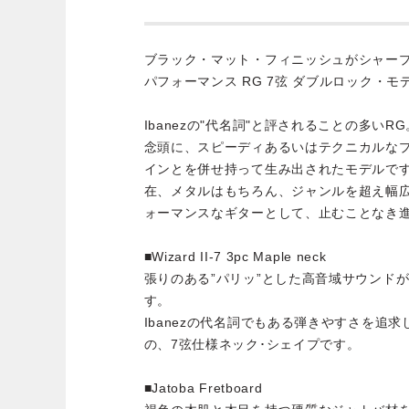
ブラック・マット・フィニッシュがシャー
パフォーマンス RG 7弦 ダブルロック・モ
Ibanezの"代名詞"と評されることの多い
念頭に、スピーディあるいはテクニカルな
インとを併せ持って生み出されたモデルです
在、メタルはもちろん、ジャンルを超え幅広
ォーマンスなギターとして、止むことなき
■Wizard II-7 3pc Maple neck
張りのある”パリッ”とした高音域サウンド
す。
Ibanezの代名詞でもある弾きやすさを追求した
の、7弦仕様ネック･シェイプです。
■Jatoba Fretboard