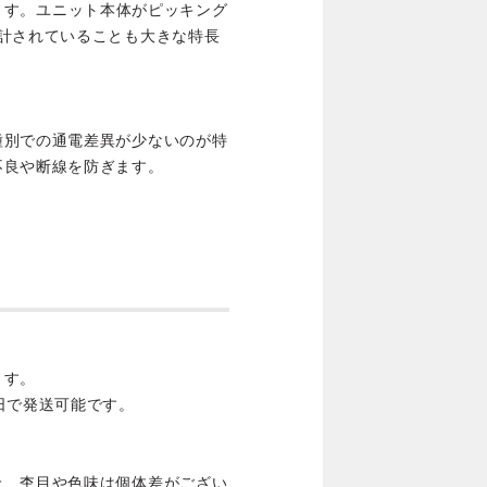
ています。ユニット本体がピッキング
計されていることも大きな特長
種別での通電差異が少ないのが特
不良や断線を防ぎます。
ます。
日で発送可能です。
上、杢目や色味は個体差がござい