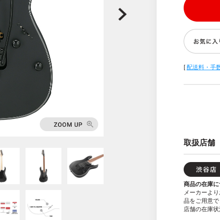
[
配送料・手
取扱店舗
商品の在庫に
メーカーより
品をご用意で
店舗の在庫状