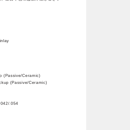
k
inlay
p (Passive/Ceramic)
ckup (Passive/Ceramic)
.042/.054