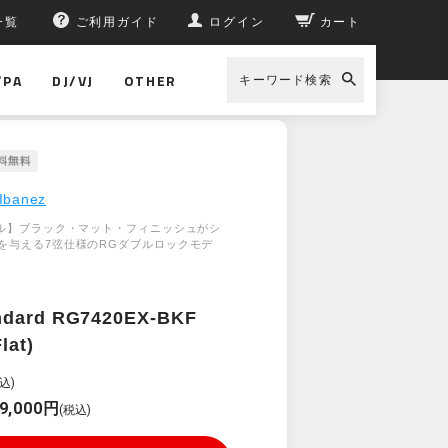
一覧
ご利用ガイド
ログイン
カート
/PA
DJ/VJ
OTHER
キーワード検索
Ibanez
デル】ブラック・マット・フィニッシュがシ
を与える7弦仕様のRGダブルロックモデ
ndard RG7420EX-BKF
lat)
込)
9,000円
(税込)