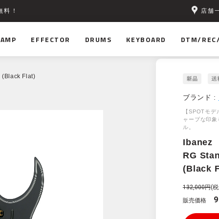
店舗
無料！
AMP
EFFECTOR
DRUMS
KEYBOARD
DTM/REC
Black Flat)
ブランド :
【SPOTモ
ャープな印象
ル。
Ibanez
RG Sta
(Black F
132,000円
(税
9
販売価格