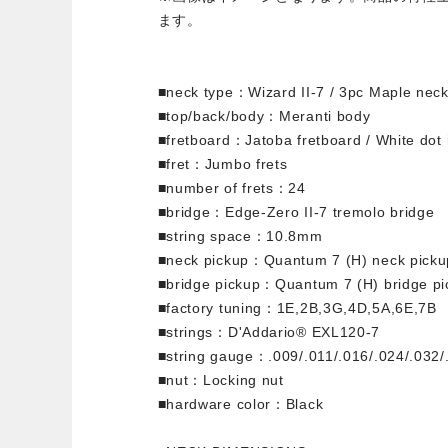
ます。
■neck type：Wizard II-7 / 3pc Maple nec
■top/back/body：Meranti body
■fretboard：Jatoba fretboard / White dot 
■fret：Jumbo frets
■number of frets：24
■bridge：Edge-Zero II-7 tremolo bridge
■string space：10.8mm
■neck pickup：Quantum 7 (H) neck picku
■bridge pickup：Quantum 7 (H) bridge pi
■factory tuning：1E,2B,3G,4D,5A,6E,7B
■strings：D'Addario® EXL120-7
■string gauge：.009/.011/.016/.024/.032/
■nut：Locking nut
■hardware color：Black