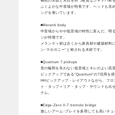
褐色の木肌と木目を持つ硬質なジャトバ材
ふくよかな中音域が特長です。ヘッドも含
ングを巻いています。
■Meranti body
中音域からやや低音域の特性に富んだ、明
ンが特徴です。
メランティ材は古くから家具材や建築材料に
ン･マホガニー”と称される木材です。
■Quantum 7 pickups
音の輪郭を失わない低音域とキレのよい高音域
ピックアップである"Quantum"の7弦用
HHピックアップ・レイアウトながら、フロ
ト・タップ＋リア・タップ・サウンドも出せ
テム。
■Edge-Zero II-7 tremolo bridge
激しいアーム･プレイを多用しても高いチュー