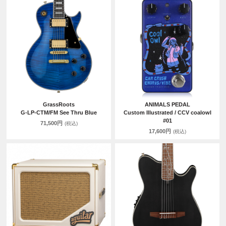
GrassRoots
ANIMALS PEDAL
G-LP-CTM/FM See Thru Blue
Custom Illustrated / CCV coalowl
#01
71,500円
(税込)
17,600円
(税込)