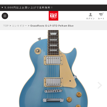
5,000円以上お買い上げで送料無料！
ログイン
カート
TOP
>
エレキギター
> GrassRoots G-LP-STD Pelham Blue