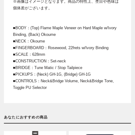
※画像はイメージとなります。商品の特性上、杢目や色味は
個体差がございます。
■BODY：(Top) Flame Maple Veneer on Hard Maple w/Ivory
Binding, (Back) Okoume
■NECK：Okoume
■FINGERBOARD：Rosewood, 22frets w/Ivory Binding
■SCALE：628mm
■CONSTRUCTION：Set-neck
■BRIDGE：Tune Matic / Stop Tailpiece
■PICKUPS：(Neck) GH-1G, (Bridge) GH-1G
■CONTROLS：Neck&Bridge Volume, Neck&Bridge Tone,
Toggle PU Selector
あなたにおすすめの商品