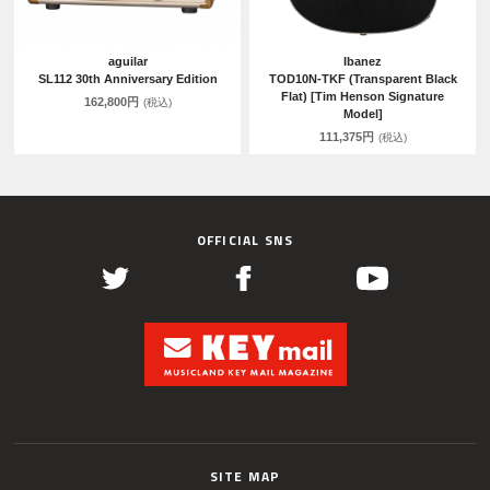
aguilar
Ibanez
SL112 30th Anniversary Edition
TOD10N-TKF (Transparent Black
Flat) [Tim Henson Signature
162,800円
(税込)
Model]
111,375円
(税込)
OFFICIAL SNS
SITE MAP