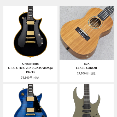
GrassRoots
ELK
G-EC CTM GVBK (Gloss Vintage
ELKLE Concert
Black)
27,500円
(税込)
74,800円
(税込)