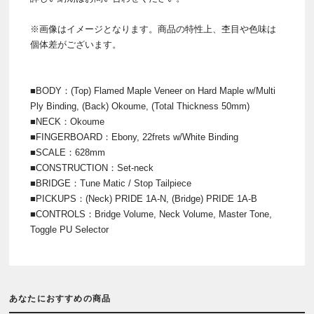
※画像はイメージとなります。商品の特性上、杢目や色味は
個体差がございます。
■BODY：(Top) Flamed Maple Veneer on Hard Maple w/Multi
Ply Binding, (Back) Okoume, (Total Thickness 50mm)
■NECK：Okoume
■FINGERBOARD：Ebony, 22frets w/White Binding
■SCALE：628mm
■CONSTRUCTION：Set-neck
■BRIDGE：Tune Matic / Stop Tailpiece
■PICKUPS：(Neck) PRIDE 1A-N, (Bridge) PRIDE 1A-B
■CONTROLS：Bridge Volume, Neck Volume, Master Tone,
Toggle PU Selector
あなたにおすすめの商品