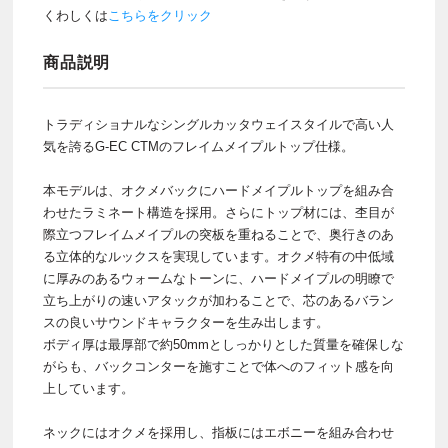
くわしくは
こちらをクリック
商品説明
トラディショナルなシングルカッタウェイスタイルで高い人
気を誇るG-EC CTMのフレイムメイプルトップ仕様。
本モデルは、オクメバックにハードメイプルトップを組み合
わせたラミネート構造を採用。さらにトップ材には、杢目が
際立つフレイムメイプルの突板を重ねることで、奥行きのあ
る立体的なルックスを実現しています。オクメ特有の中低域
に厚みのあるウォームなトーンに、ハードメイプルの明瞭で
立ち上がりの速いアタックが加わることで、芯のあるバラン
スの良いサウンドキャラクターを生み出します。
ボディ厚は最厚部で約50mmとしっかりとした質量を確保しな
がらも、バックコンターを施すことで体へのフィット感を向
上しています。
ネックにはオクメを採用し、指板にはエボニーを組み合わせ