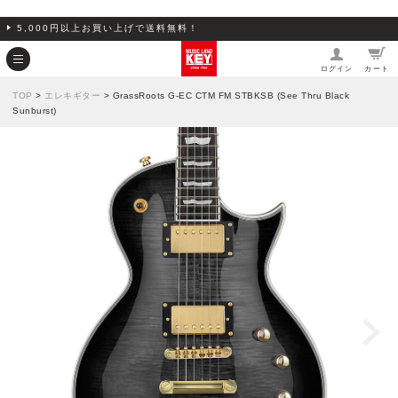
5,000円以上お買い上げで送料無料！
ログイン
カート
TOP
>
エレキギター
> GrassRoots G-EC CTM FM STBKSB (See Thru Black
Sunburst)