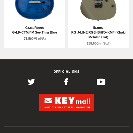
GrassRoots
Ibanez
G-LP-CTM/FM See Thru Blue
RG J-LINE RG6HSHFX-KMF (Khaki
Metallic Flat)
71,500円
(税込)
138,600円
(税込)
OFFICIAL SNS