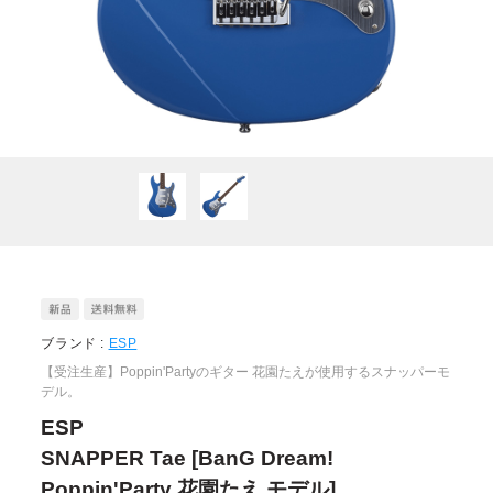
ブランド :
ESP
【受注生産】Poppin'Partyのギター 花園たえが使用するスナッパーモ
デル。
ESP
SNAPPER Tae [BanG Dream!
Poppin'Party 花園たえ モデル]