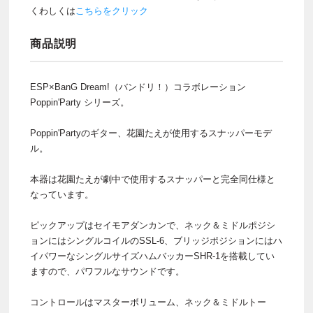
くわしくは
こちらをクリック
商品説明
ESP×BanG Dream!（バンドリ！）コラボレーション
Poppin'Party シリーズ。
Poppin'Partyのギター、花園たえが使用するスナッパーモデ
ル。
本器は花園たえが劇中で使用するスナッパーと完全同仕様と
なっています。
ピックアップはセイモアダンカンで、ネック＆ミドルポジシ
ョンにはシングルコイルのSSL-6、ブリッジポジションにはハ
イパワーなシングルサイズハムバッカーSHR-1を搭載してい
ますので、パワフルなサウンドです。
コントロールはマスターボリューム、ネック＆ミドルトー