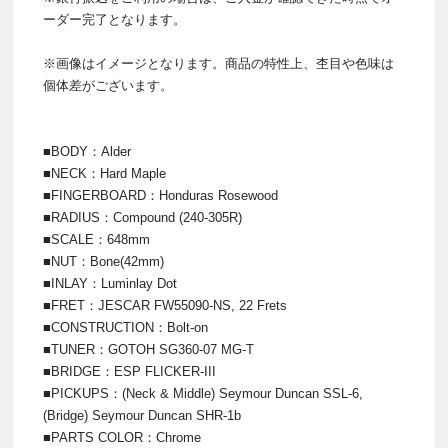
ーダー完了となります。
※画像はイメージとなります。商品の特性上、杢目や色味は
個体差がございます。
■BODY：Alder
■NECK：Hard Maple
■FINGERBOARD：Honduras Rosewood
■RADIUS：Compound (240-305R)
■SCALE：648mm
■NUT：Bone(42mm)
■INLAY：Luminlay Dot
■FRET：JESCAR FW55090-NS, 22 Frets
■CONSTRUCTION：Bolt-on
■TUNER：GOTOH SG360-07 MG-T
■BRIDGE：ESP FLICKER-III
■PICKUPS：(Neck & Middle) Seymour Duncan SSL-6,
(Bridge) Seymour Duncan SHR-1b
■PARTS COLOR：Chrome