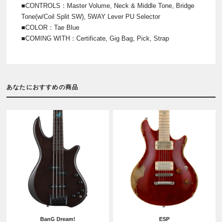
■CONTROLS：Master Volume, Neck & Middle Tone, Bridge
Tone(w/Coil Split SW), 5WAY Lever PU Selector
■COLOR：Tae Blue
■COMING WITH：Certificate, Gig Bag, Pick, Strap
あなたにおすすめの商品
BanG Dream!
ESP