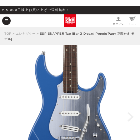
5,000円以上お買い上げで送料無料！
ログイン
カート
TOP
>
エレキギター
> ESP SNAPPER Tae [BanG Dream! Poppin'Party 花園たえ モ
デル]