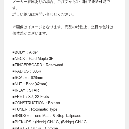
メーカー在庫ありの場合、ご注文から1～3日で発送可能で
す。
詳しい納期はお問い合わせください。
※画像はイメージとなります。商品の特性上、杢目や色味は
個体差がございます。
■BODY：Alder
■NECK：Hard Maple 3P
■FINGERBOARD：Rosewood
■RADIUS：305R
■SCALE：628mm
■NUT：Bone(42mm)
■INLAY：STAR
■FRET：XJ, 22 Frets
■CONSTRUCTION：Bolt-on
■TUNER：Rotomatic Type
■BRIDGE：Tune-Matic & Stop Tailpeace
■PICKUPS：(Neck) GH-1G, (Bridge) GH-1G
■PARTS COLOR：Chrome