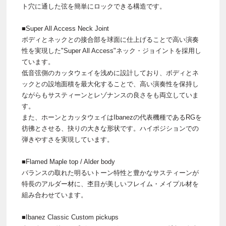
ト穴に通した弦を簡単にロックできる構造です。
■Super All Access Neck Joint
ボディとネックとの接合部を球面に仕上げることで高い演奏
性を実現した"Super All Access"ネック・ジョイントを採用し
ています。
低音弦側のカッタウェイを浅めに設計しており、ボディとネ
ックとの設地面積を最大化することで、高い演奏性を保持し
ながらもサスティーンとレゾナンスの良さをも両立していま
す。
また、ホーンとカッタウェイはIbanezの代表機種であるRGを
彷彿とさせる、抉りの大きな形状です。ハイポジションでの
弾きやすさを実現しています。
■Flamed Maple top / Alder body
バランスの取れた明るいトーン特性と豊かなサスティーンが
特長のアルダー材に、杢目が美しいフレイム・メイプル材を
組み合わせています。
■Ibanez Classic Custom pickups