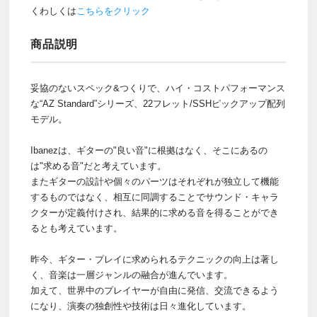
くわしくは
こちらをクリック
商品説明
妥協のないスペック&つくりで、ハイ・コストパフォーマンス
な“AZ Standard”シリーズ、22フレット/SSHピックアップ配列
モデル。
Ibanezは、ギターの"良い音"に根拠はなく、そこにあるの
は"求める音"だと考えています。
またギターの設計や個々のパーツはそれぞれが独立して機能
するものではなく、相互に同調することでサウンド・キャラ
クターが定義付けされ、結果的に求める音を得ることができ
るとも考えています。
昨今、ギター・プレイに求められるテクニックの向上は著し
く、音楽は一層ジャンルの融合が進んでいます。
加えて、世界中のプレイヤーが自由に発信、交流できるよう
になり、演奏の独創性や技術は日々進化しています。