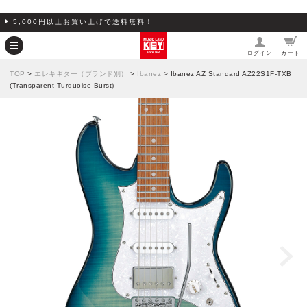
5,000円以上お買い上げで送料無料！
ログイン
カート
TOP
>
エレキギター（ブランド別）
>
Ibanez
> Ibanez AZ Standard AZ22S1F-TXB
(Transparent Turquoise Burst)