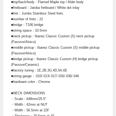
■top/back/body：Flamed Maple top / Alder body
■fretboard：Jatoba fretboard / White dot inlay
■fret：Jumbo Stainless Steel frets
■number of frets：22
■bridge：T106 bridge
■string space：10.5mm
■neck pickup：Ibanez Classic Custom (S) neck pickup
(Passive/Alnico)
■middle pickup：Ibanez Classic Custom (S) middle pickup
(Passive/Alnico)
■bridge pickup：Ibanez Classic Custom (H) bridge pickup
(Passive/Ceramic)
■factory tuning：1E,2B,3G,4D,5A,6E
■string gauge：.010/.013/.017/.026/.036/.046
■hardware color：Chrome
■NECK DIMENSIONS
・Scale：648mm/25.5"
・Width：42mm at NUT
・Width：56.5mm at 22F
・Thickness：20.5mm at 1F