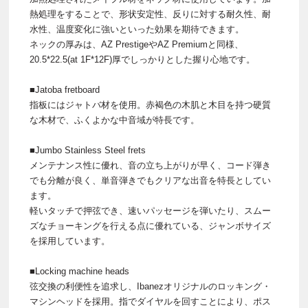
熱処理をすることで、形状安定性、反りに対する耐久性、耐
水性、温度変化に強いといった効果を期待できます。
ネックの厚みは、AZ PrestigeやAZ Premiumと同様、
20.5*22.5(at 1F*12F)厚でしっかりとした握り心地です。
■Jatoba fretboard
指板にはジャトバ材を使用。赤褐色の木肌と木目を持つ硬質
な木材で、ふくよかな中音域が特長です。
■Jumbo Stainless Steel frets
メンテナンス性に優れ、音の立ち上がりが早く、コード弾き
でも分離が良く、単音弾きでもクリアな出音を特長としてい
ます。
軽いタッチで押弦でき、速いパッセージを弾いたり、スムー
ズなチョーキングを行える点に優れている、ジャンボサイズ
を採用しています。
■Locking machine heads
弦交換の利便性を追求し、Ibanezオリジナルのロッキング・
マシンヘッドを採用。指でダイヤルを回すことにより、ポス