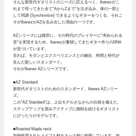
そんな新世代ギタリストのニーズに応えるべく、Ibanezがこ
れまで培ってきた全て"AからZまで"を注ぎ込み、体の一部と
して同調 (Synchronize) できるようなギターをつくる、それこ
そがIbanezがAZを生み出した理由の一つです。
AZシリーズには随所に、その時代のプレイヤーに"求められる
音"を実現するため、Ibanezが蓄積してきたギター作りのDNA
が息づいています。
言わば、モダンとエクスペリエンスとの融合、時間と時代が
生んだ新しいスタンダード。
それがIbanez AZシリーズです。
■AZ Standard
新世代ギタリストのためのスタンダード、Ibanez AZシリー
ズ。
この"AZ Standard"は、上位モデルさながらの仕様を備えた、
ステップアップを望みアクティブに挑戦を続けるギタリスト
にぴったりのモデルです。
■Roasted Maple neck
加熱処理されたメイプル材をネック材に使用しています。加