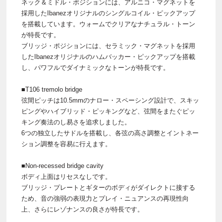
ネック＆ミドル・ポジションには、アルニコ・マグネットを
採用したIbanezオリジナルのシングルコイル・ピックアップ
を搭載しています。ウォームでクリアなナチュラル・トーン
が特長です。
ブリッジ・ポジションには、セラミック・マグネットを採用
したIbanezオリジナルのハムバッカー・ピックアップを搭載
し、パワフルでダイナミックなトーンが特長です。
■T106 tremolo bridge
弦間ピッチは10.5mmのナロー・スペーシング設計で、スキッ
ピングやハイブリッド・ピッキングなど、弦間をまたぐピッ
キング奏法のし易さを追求しました。
6つの独立したサドルを搭載し、各弦の高さ調整とイントネー
ション調整を容易に行えます。
■Non-recessed bridge cavity
ボディ上面はリセスなしです。
ブリッジ・プレートとギターのボディがダイレクトに接する
ため、音の強弱の表現力とプレイ・ニュアンスの再現性向
上、さらにレゾナンスの良さが特長です。