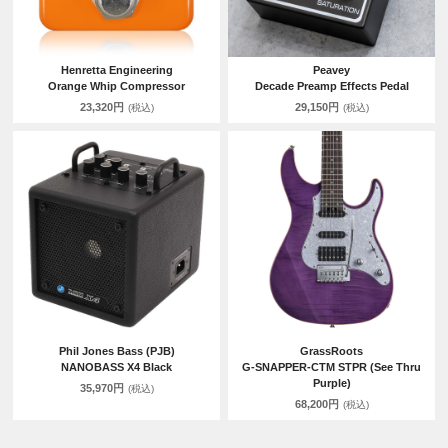
Henretta Engineering
Peavey
Orange Whip Compressor
Decade Preamp Effects Pedal
23,320円
29,150円
(税込)
(税込)
Phil Jones Bass (PJB)
GrassRoots
NANOBASS X4 Black
G-SNAPPER-CTM STPR (See Thru
Purple)
35,970円
(税込)
68,200円
(税込)