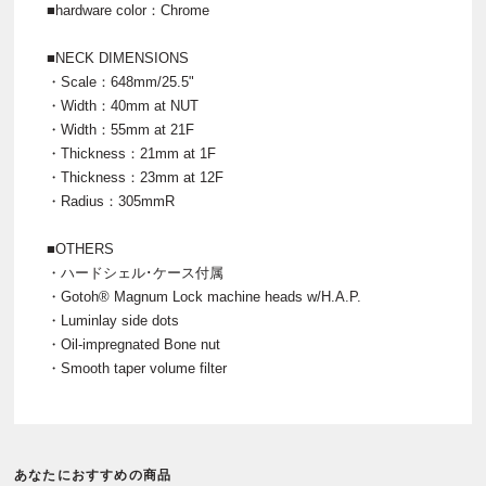
■hardware color：Chrome
■NECK DIMENSIONS
・Scale：648mm/25.5"
・Width：40mm at NUT
・Width：55mm at 21F
・Thickness：21mm at 1F
・Thickness：23mm at 12F
・Radius：305mmR
■OTHERS
・ハードシェル･ケース付属
・Gotoh® Magnum Lock machine heads w/H.A.P.
・Luminlay side dots
・Oil-impregnated Bone nut
・Smooth taper volume filter
あなたにおすすめの商品