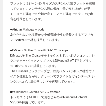
フレットにはジャンボ･サイズのステンレス製フレットを採用
しています。メンテナンス製に優れ、音の立ち上がりが早
く、コード弾きでも分離が良く、ノート弾きでもクリアな出
音を特長としています。
■African Mahogany body
あたたかみのある豊かな中低音域特性を特長とするアフリカ
ン･マホガニー材を採用しています。
■DiMarzio® The Cruiser® /AT-1™ pickups
DiMarzio® The Cruiser®をネックとミドル･ポジションに、シ
グネチャー･ピックアップであるDiMarzio® AT-1™をブリッ
ジ･ポジションに搭載しています。
The Cruiser®ピックアップは、並列ハム･バッキング構造でノ
イズを低減しながら、クリーンでブライトなヴィンテージ･シ
ングル･コイル風のサウンドを再現しています。
■Wilkinson®-Gotoh® VSVG tremolo
トレモロにはAT100CLでおなじみのWilkinson®-Gotoh®
VSVGを採用しています。