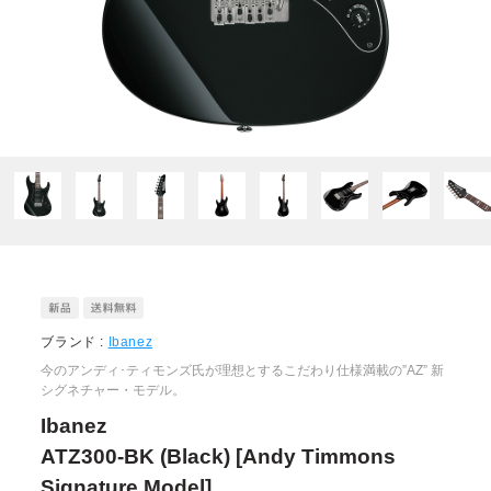
ブランド :
Ibanez
今のアンディ･ティモンズ氏が理想とするこだわり仕様満載の”AZ” 新
シグネチャー・モデル。
Ibanez
ATZ300-BK (Black) [Andy Timmons
Signature Model]