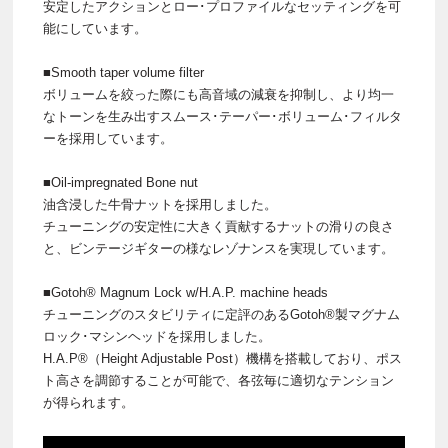
安定したアクションとロー･プロファイルなセッティングを可
能にしています。
■Smooth taper volume filter
ボリュームを絞った際にも高音域の減衰を抑制し、より均一
なトーンを生み出すスムース･テーパー･ボリューム･フィルタ
ーを採用しています。
■Oil-impregnated Bone nut
油含浸した牛骨ナットを採用しました。
チューニングの安定性に大きく貢献するナットの滑りの良さ
と、ビンテージギターの様なレゾナンスを実現しています。
■Gotoh® Magnum Lock w/H.A.P. machine heads
チューニングのスタビリティに定評のあるGotoh®製マグナム
ロック･マシンヘッドを採用しました。
H.A.P®（Height Adjustable Post）機構を搭載しており、ポス
ト高さを調節することが可能で、各弦毎に適切なテンション
が得られます。