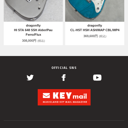
dragonfly
dragonfly
HI STA 648 SSH Alder/Pau
CL-HST HSH ASH/MAP CBL/WP4
Ferro/Flux
369,600円
(税込)
308,000円
(税込)
OFFICIAL SNS