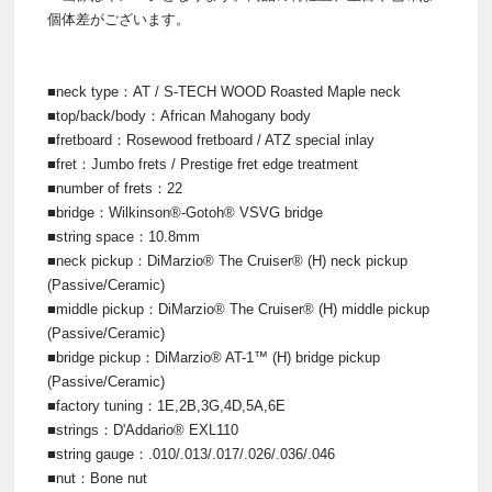
個体差がございます。
■neck type：AT / S-TECH WOOD Roasted Maple neck
■top/back/body：African Mahogany body
■fretboard：Rosewood fretboard / ATZ special inlay
■fret：Jumbo frets / Prestige fret edge treatment
■number of frets：22
■bridge：Wilkinson®-Gotoh® VSVG bridge
■string space：10.8mm
■neck pickup：DiMarzio® The Cruiser® (H) neck pickup
(Passive/Ceramic)
■middle pickup：DiMarzio® The Cruiser® (H) middle pickup
(Passive/Ceramic)
■bridge pickup：DiMarzio® AT-1™ (H) bridge pickup
(Passive/Ceramic)
■factory tuning：1E,2B,3G,4D,5A,6E
■strings：D'Addario® EXL110
■string gauge：.010/.013/.017/.026/.036/.046
■nut：Bone nut