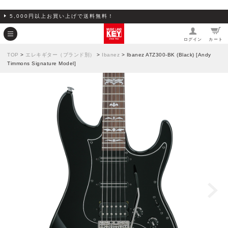
5,000円以上お買い上げで送料無料！
ログイン
カート
TOP
>
エレキギター（ブランド別）
>
Ibanez
> Ibanez ATZ300-BK (Black) [Andy
Timmons Signature Model]