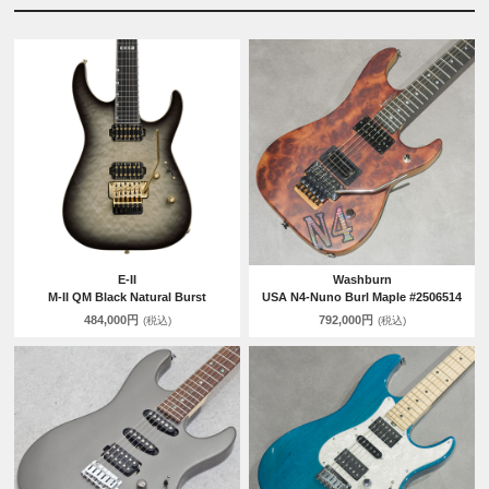
E-II
Washburn
M-II QM Black Natural Burst
USA N4-Nuno Burl Maple #2506514
484,000円
792,000円
(税込)
(税込)