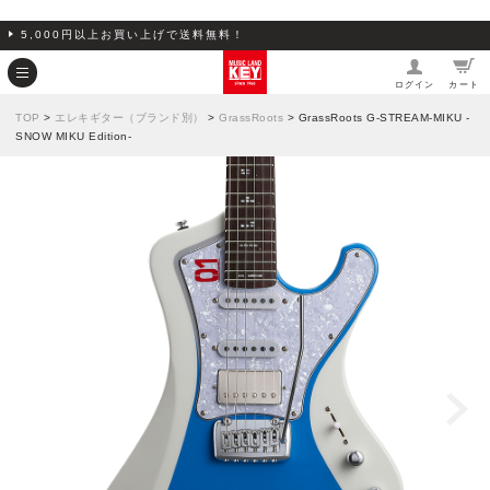
5,000円以上お買い上げで送料無料！
ログイン
カート
TOP
>
エレキギター（ブランド別）
>
GrassRoots
> GrassRoots G-STREAM-MIKU -
SNOW MIKU Edition-