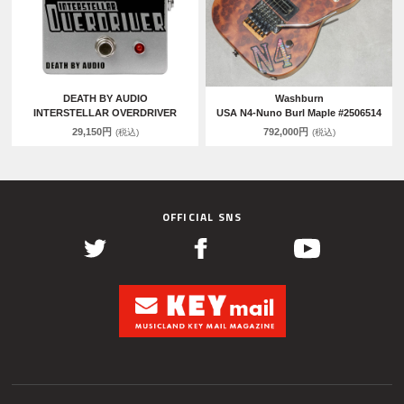
DEATH BY AUDIO
Washburn
INTERSTELLAR OVERDRIVER
USA N4-Nuno Burl Maple #2506514
29,150円
792,000円
(税込)
(税込)
OFFICIAL SNS