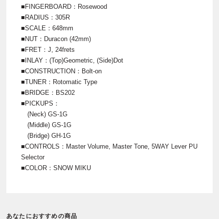
■FINGERBOARD：Rosewood
■RADIUS：305R
■SCALE：648mm
■NUT：Duracon (42mm)
■FRET：J, 24frets
■INLAY：(Top)Geometric, (Side)Dot
■CONSTRUCTION：Bolt-on
■TUNER：Rotomatic Type
■BRIDGE：BS202
■PICKUPS：
(Neck) GS-1G
(Middle) GS-1G
(Bridge) GH-1G
■CONTROLS：Master Volume, Master Tone, 5WAY Lever PU
Selector
■COLOR：SNOW MIKU
あなたにおすすめの商品