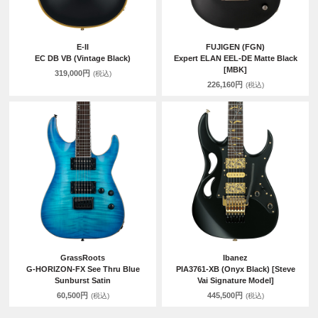
E-II
FUJIGEN (FGN)
EC DB VB (Vintage Black)
Expert ELAN EEL-DE Matte Black
[MBK]
319,000円
(税込)
226,160円
(税込)
GrassRoots
Ibanez
G-HORIZON-FX See Thru Blue
PIA3761-XB (Onyx Black) [Steve
Sunburst Satin
Vai Signature Model]
60,500円
445,500円
(税込)
(税込)