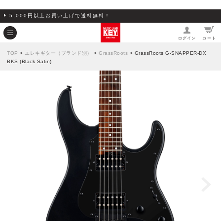
5,000円以上お買い上げで送料無料！
ログイン
カート
TOP
>
エレキギター（ブランド別）
>
GrassRoots
> GrassRoots G-SNAPPER-DX
BKS (Black Satin)