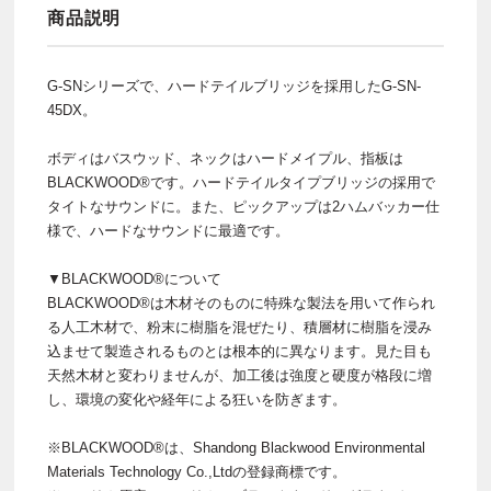
商品説明
G-SNシリーズで、ハードテイルブリッジを採用したG-SN-
45DX。
ボディはバスウッド、ネックはハードメイプル、指板は
BLACKWOOD®です。ハードテイルタイプブリッジの採用で
タイトなサウンドに。また、ピックアップは2ハムバッカー仕
様で、ハードなサウンドに最適です。
▼BLACKWOOD®について
BLACKWOOD®は木材そのものに特殊な製法を用いて作られ
る人工木材で、粉末に樹脂を混ぜたり、積層材に樹脂を浸み
込ませて製造されるものとは根本的に異なります。見た目も
天然木材と変わりませんが、加工後は強度と硬度が格段に増
し、環境の変化や経年による狂いを防ぎます。
※BLACKWOOD®は、Shandong Blackwood Environmental
Materials Technology Co.,Ltdの登録商標です。