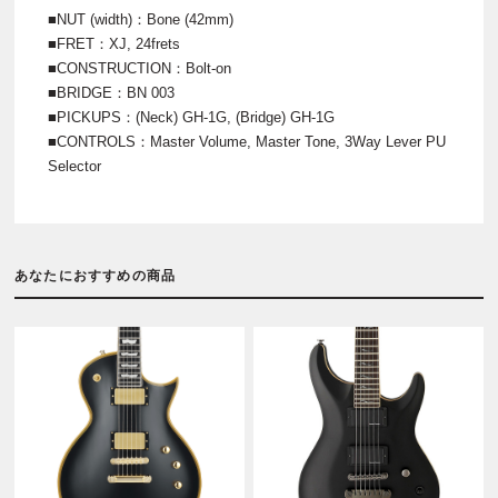
■NUT (width)：Bone (42mm)
■FRET：XJ, 24frets
■CONSTRUCTION：Bolt-on
■BRIDGE：BN 003
■PICKUPS：(Neck) GH-1G, (Bridge) GH-1G
■CONTROLS：Master Volume, Master Tone, 3Way Lever PU
Selector
あなたにおすすめの商品