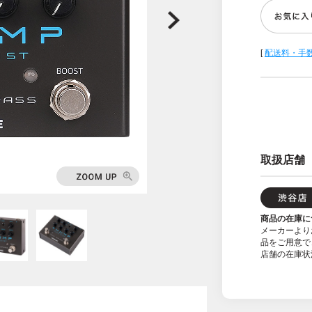
[
配送料・手
取扱店舗
商品の在庫に
メーカーより
品をご用意で
店舗の在庫状