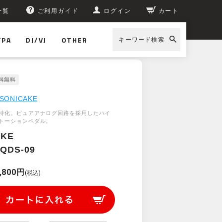
一覧
ご利用ガイド
ログイン
カート
/PA
DJ/VJ
OTHER
キーワード検索
SONICAKE
特化。ピュアアナログ回路を採用したハイ
トーションペダル。
AKE
QDS-09
,800円
(税込)