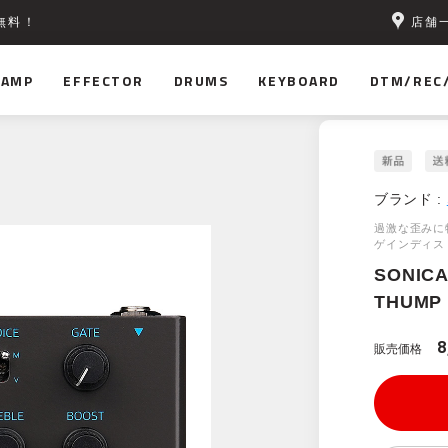
店舗
無料！
AMP
EFFECTOR
DRUMS
KEYBOARD
DTM/REC
ブランド :
過激な歪みに
ゲインディス
SONIC
THUMP 
8
販売価格