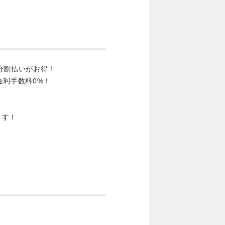
分割払いがお得！
金利手数料0%！
ます！