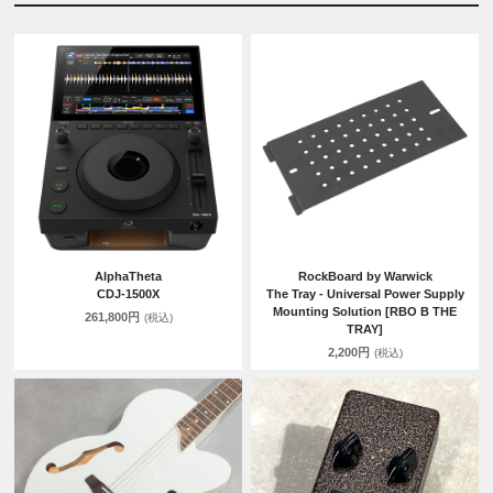
AlphaTheta
RockBoard by Warwick
CDJ-1500X
The Tray - Universal Power Supply
Mounting Solution [RBO B THE
261,800円
(税込)
TRAY]
2,200円
(税込)