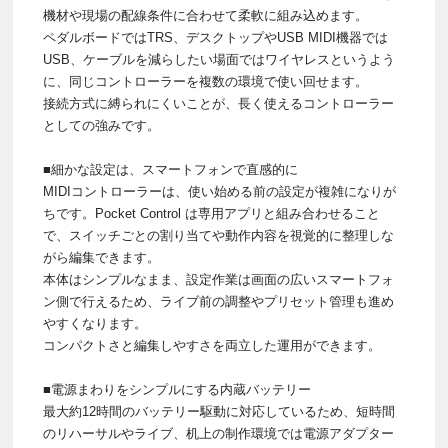
機材や現場の配線条件に合わせて柔軟に組み込めます。
ペダルボードではTRS、デスクトップやUSB MIDI機器では
USB、ケーブルを減らしたい場面ではワイヤレスというよう
に、同じコントローラーを複数の環境で使い回せます。
接続方式に縛られにくいことが、長く使えるコントローラー
としての強みです。
■細かな設定は、スマートフォンで直感的に
MIDIコントローラーは、使い始める前の設定が複雑になりが
ちです。Pocket Control は専用アプリと組み合わせること
で、スイッチごとの割り当てや動作内容を視覚的に整理しな
がら編集できます。
本体はシンプルなまま、設定作業は画面の広いスマートフォ
ン側で行えるため、ライブ前の調整やプリセット管理も進め
やすくなります。
コンパクトさと編集しやすさを両立した運用ができます。
■電源まわりをシンプルにする内蔵バッテリー
最大約12時間のバッテリー駆動に対応しているため、短時間
のリハーサルやライブ、机上の制作環境では電源アダプター