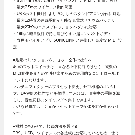
・6.35mm TRS / USB / ワイヤレスによる MIDI 伝送に対応
・最大7.5mのワイヤレス動作範囲
・USBホスト機能によりPCなしのスタンドアロン操作に対応
・最大12時間の連続駆動が可能な充電式リチウムバッテリー
・最大25kΩのエクスプレッションペダルに対応
・168gの軽量設計で持ち運びやすい超コンパクトボディ
・専用モバイルアプリ SONICLINK と連携した高度な MIDI 設
定
■足元の1アクションを、セット全体の操作へ
4つのフットスイッチは、単なる上下切替ではなく、複数の
MIDI動作をまとめて呼び出すための実用的なコントロールポ
イントになります。
マルチエフェクターのプリセット変更、外部機器のオン/オ
フ、DAW側の操作などを整理しておけば、演奏中の手順を減
らし、音色切替のタイミングへ集中できます。
小さな筐体でも、足元からセットアップ全体を動かせる設計
です。
■機材に合わせて、接続方法を選べる
TRS、USB、ワイヤレスの各接続に対応しているため、使う