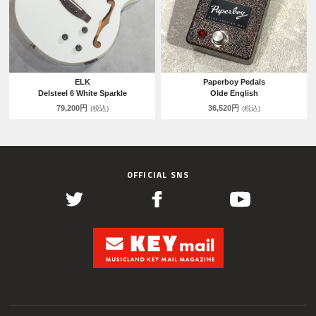
ELK
Paperboy Pedals
Delsteel 6 White Sparkle
Olde English
79,200円
36,520円
(税込)
(税込)
OFFICIAL SNS