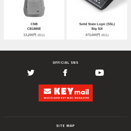
CNB
Solid State Logic (SSL)
CB1880E
Big SiX
13,200円
473,000円
(税込)
(税込)
OFFICIAL SNS
SITE MAP