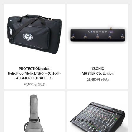
PROTECTIONracket
XSONIC
Helix Floor/Helix LT用ケース [HXF-
AIRSTEP Ctx Edition
A004-00 / LPTRAHELIX]
23,650円
(税込)
20,900円
(税込)