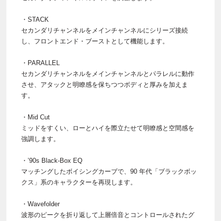
・STACK
セカンダリチャンネルをメインチャンネルにシリーズ接続
し、フロントエンド・ブーストとして機能します。
・PARALLEL
セカンダリチャンネルをメインチャンネルとパラレルに動作
させ、アタックと明瞭感を保ちつつボディと厚みを加えま
す。
・Mid Cut
ミッドをすくい、ローとハイを際立たせて明瞭感と空間感を
強調します。
・’90s Black-Box EQ
マッチングしたボイシングカーブで、90 年代「ブラックボッ
クス」系のキャラクターを再現します。
・Wavefolder
波形のピークを折り返して上層倍音とコントロールされたグ