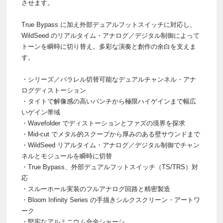
させます。
True Bypass に加え外部デュアルフットスイッチに対応し、
WildSeed のリアルタイム・アナログ／デジタル制御によって
トーンを瞬時に切り替え。多彩な演奏と創作の余白を支えま
す。
・シリーズ／パラレル切替可能なデュアルチャンネル・アナ
ログディストーション
・タイトで解像感の高いパンチから極限ハイゲインまで幅広
いゲイン帯域
・Wavefolder でディストーションとファズの境界を探求
・Mid-cut でメタル的スクープから厚みのある壁サウンドまで
・WildSeed リアルタイム・アナログ／デジタル制御でチャン
ネルとモジュールを瞬時に切替
・True Bypass、外部デュアルフットスイッチ（TS/TRS）対
応
・スルーホール実装のフルアナログ回路と精密製造
・Bloom Infinity Series の手描きシルクスクリーン・アートワ
ーク
・堅牢なアルミニウム合金シャーシ