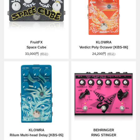
FruitFX
KLOWRA
Space Cube
Verdict Poly Octaver [KBS-06]
33,000円
24,200円
(税込)
(税込)
KLOWRA
BEHRINGER
Rilum Multi-head Delay [KBS-05]
RING STINGER