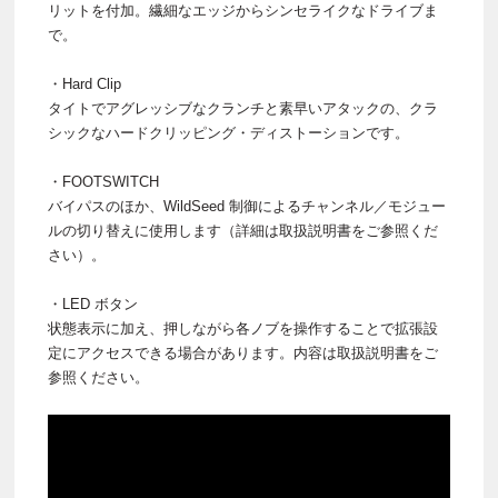
リットを付加。繊細なエッジからシンセライクなドライブま
で。
・Hard Clip
タイトでアグレッシブなクランチと素早いアタックの、クラ
シックなハードクリッピング・ディストーションです。
・FOOTSWITCH
バイパスのほか、WildSeed 制御によるチャンネル／モジュー
ルの切り替えに使用します（詳細は取扱説明書をご参照くだ
さい）。
・LED ボタン
状態表示に加え、押しながら各ノブを操作することで拡張設
定にアクセスできる場合があります。内容は取扱説明書をご
参照ください。