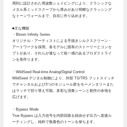
周到に設計された周波数シェイピングにより、クラシックな
メタル系ミッドスクープから厚みがあり明瞭なクラッシング
なトーンウォールまで、自在に作り込めます。
■主な機能
・Bloom Infinity Series
オリジナル・アーティストによる手描きシルクスクリーン・
アートワークを採用。各モデルに固有のストーリーとコンセ
プトがあり、それらが連なって統一感のあるプロダクトライ
ンを形作ります。
・WildSeed Real-time Analog/Digital Control
WildSeed デジタル制御により、外部 TS/TRS フットスイッチ
でチャンネルおよび3つのモジュール群をモーメンタリーまた
はラッチで切り替え可能。多彩な演奏シーンと創作の余地を
広げます。
・Bypass Mode
True Bypass は入力信号を内部回路を経由せず出力へ直接ル
ーティングし、純粋で無着色のトーンを保ちます。