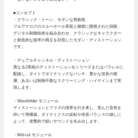
■コンセプト
・クラシック・トーン、モダンな再創造
フルアナログのスルーホール実装と緻密に開発された回路、
デジタル制御技術を組み合わせ、クラシックなキャラクター
と創造的な探求の両立を目指したモダン・ディストーション
です。
・デュアルチャンネル・ディストーション
異なる2系統のディストーションをシリーズまたはパラレルに
配線し、タイトでダイナミックなパンチ、豊かな倍音の積
層、あるいは制御不能なスクリーミング・ハイゲインまで実
現します。
・Wavefolder モジュール
ディストーションとファズの境界を行き来し、歪んだ音色を
砕いて再構築。ダイナミクスの反転や倍音バランスの崩しに
よって、攻撃的で鋭いサウンドを生み出します。
・Mid-cut モジュール