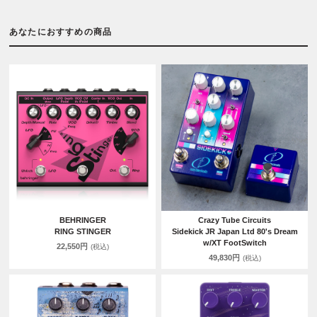
あなたにおすすめの商品
BEHRINGER
Crazy Tube Circuits
RING STINGER
Sidekick JR Japan Ltd 80's Dream
w/XT FootSwitch
22,550円
(税込)
49,830円
(税込)