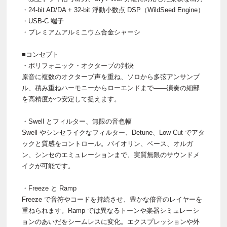
・24-bit AD/DA + 32-bit 浮動小数点 DSP（WildSeed Engine）
・USB-C 端子
・プレミアムアルミニウム合金シャーシ
■コンセプト
・ポリフォニック・オクターブの判決
原音に複数のオクターブ声を重ね、ソロから多弦アンサンブ
ル、積み重ねハーモニーからローエンドまで——演奏の細部
を高精度かつ安定して捉えます。
・Swell とフィルター、無限の音色幅
Swell やシンセライクなフィルター、Detune、Low Cut でアタ
ックと質感をコントロール。バイオリン、ベース、オルガ
ン、シンセのエミュレーションまで、実質無限のサウンドメ
イクが可能です。
・Freeze と Ramp
Freeze で音符やコードを持続させ、豊かな倍音のレイヤーを
重ねられます。Ramp では異なるトーンや楽器シミュレーシ
ョンのあいだをシームレスに変化。エクスプレッションや外