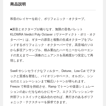
商品説明
和音のレイヤーを紡ぐ、ポリフォニック・オクターブ。
■原音とオクターブが織りなす、無限の音色パレット
KLOWRA Verdict Poly Octaver（ヴァーディクト・ポリ・オク
ターバー）は、ギターの原音と複数の生成オクターブをブレ
ンドするポリフォニック・オクターバーです。高音域のソロ
から多弦アンサンブル、積み重ねたハーモニーからローエン
ドの支えまで——演奏のニュアンスを高精度かつ安定して再
現します。
Swell やシンセライクなフィルター、Detune、Low Cut でアタ
ックと質感を塑造し、バイオリンやベース、オルガン、シン
セのエミュレーションまで幅広いトーンが得られます。
Freeze で和音を持続させ、Ramp でトーンや楽器シミュレー
ションのあいだをなめらかにモーフ。エクスプレッションや
外部フットスイッチと組み合わせれば、奥行きのあるポリフ
ォニック・テクスチャーを探求できます。