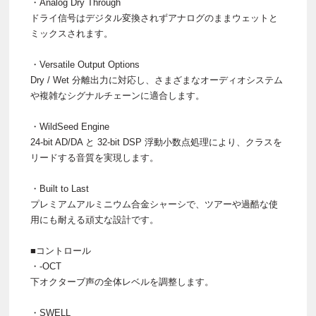
・Analog Dry Through
ドライ信号はデジタル変換されずアナログのままウェットと
ミックスされます。
・Versatile Output Options
Dry / Wet 分離出力に対応し、さまざまなオーディオシステム
や複雑なシグナルチェーンに適合します。
・WildSeed Engine
24-bit AD/DA と 32-bit DSP 浮動小数点処理により、クラスを
リードする音質を実現します。
・Built to Last
プレミアムアルミニウム合金シャーシで、ツアーや過酷な使
用にも耐える頑丈な設計です。
■コントロール
・-OCT
下オクターブ声の全体レベルを調整します。
・SWELL