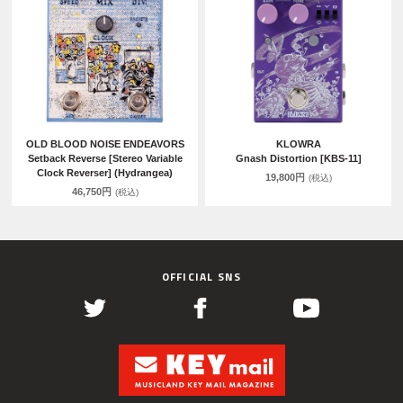
OLD BLOOD NOISE ENDEAVORS
KLOWRA
Setback Reverse [Stereo Variable
Gnash Distortion [KBS-11]
Clock Reverser] (Hydrangea)
19,800円
(税込)
46,750円
(税込)
OFFICIAL SNS