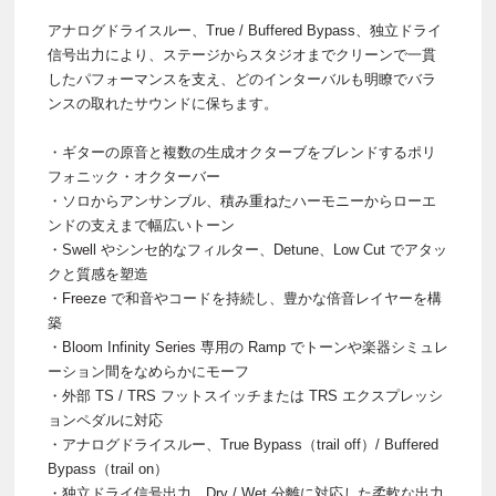
アナログドライスルー、True / Buffered Bypass、独立ドライ
信号出力により、ステージからスタジオまでクリーンで一貫
したパフォーマンスを支え、どのインターバルも明瞭でバラ
ンスの取れたサウンドに保ちます。
・ギターの原音と複数の生成オクターブをブレンドするポリ
フォニック・オクターバー
・ソロからアンサンブル、積み重ねたハーモニーからローエ
ンドの支えまで幅広いトーン
・Swell やシンセ的なフィルター、Detune、Low Cut でアタッ
クと質感を塑造
・Freeze で和音やコードを持続し、豊かな倍音レイヤーを構
築
・Bloom Infinity Series 専用の Ramp でトーンや楽器シミュレ
ーション間をなめらかにモーフ
・外部 TS / TRS フットスイッチまたは TRS エクスプレッシ
ョンペダルに対応
・アナログドライスルー、True Bypass（trail off）/ Buffered
Bypass（trail on）
・独立ドライ信号出力、Dry / Wet 分離に対応した柔軟な出力