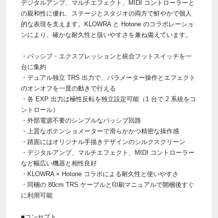
デジタルアンプ、マルチエフェクト、MIDI コントローラーと
の親和性に優れ、ステージとスタジオの両方で鮮やかで個人
的な表現を支えます。KLOWRA と Hotone のコラボレーショ
ンにより、確かな耐久性と扱いやすさを兼ね備えています。
・パッシブ・エクスプレッションと統合フットスイッチを一
台に集約
・デュアル独立 TRS 出力で、パラメーター操作とエフェクト
のオンオフを一度の動きで行える
・各 EXP 出力は極性反転を独立設定可能（1 台で 2 系統をコ
ントロール）
・外部電源不要のシンプルなパッシブ回路
・上質なポテンショメーターで滑らかかつ精密な操作感
・踏面にはオリジナル手描きデザインのシルクスクリーン
・デジタルアンプ、マルチエフェクト、MIDI コントローラー
など幅広い機器と相性良好
・KLOWRA × Hotone コラボによる耐久性と使いやすさ
・同梱の 80cm TRS ケーブルと印刷マニュアルで開梱後すぐ
に利用可能
■コンセプト