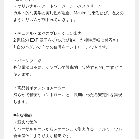
・オリジナル・アートワーク・シルクスクリーン
カルト的な美学と実用性が融合。Mantra に乗るたび、呪文の
ようにリズムが刻まれていきます。
・デュアル・エクスプレッション出力
2 系統の EXP 端子をそれぞれ独立した極性反転に対応させ、
1 台のペダルで 2 つの信号をコントロールできます。
・パッシブ回路
外部電源は不要。シンプルで効率的、接続するだけですぐに
使えます。
・高品質ポテンショメーター
滑らかで精密なコントロールと、長期にわたる安定性を実現
します。
■主な機能
・頑丈な筐体
リハーサルルームからステージまで耐えうる、アルミニウム
合金筐体による頑丈な構造です。