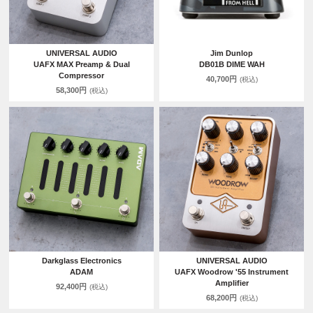
UNIVERSAL AUDIO
Jim Dunlop
UAFX MAX Preamp & Dual
DB01B DIME WAH
Compressor
40,700円
(税込)
58,300円
(税込)
Darkglass Electronics
UNIVERSAL AUDIO
ADAM
UAFX Woodrow '55 Instrument
Amplifier
92,400円
(税込)
68,200円
(税込)